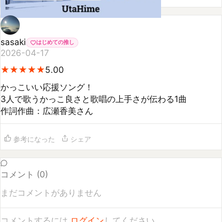
sasaki
はじめての推し
2026-04-17
★
★
★
★
★
★
★
★
★
★
5.00
かっこいい応援ソング！

3人で歌うかっこ良さと歌唱の上手さが伝わる1曲

作詞作曲：広瀬香美さん
参考になった
シェア
コメント (
0
)
まだコメントがありません
コメントするには
ログイン
してください