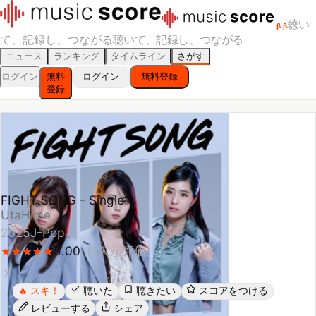
聴い
β
β
て、記録し、つながる
聴いて、記録し、つながる
ニュース
ランキング
タイムライン
さがす
ログイン
無料
ログイン
無料登録
登録
FIGHT SONG - Single
UtaHime
2025
J-Pop
5.00
（
1
人が評価）
★
★
★
★
★
★
★
★
★
★
スキ！
聴いた
聴きたい
スコアをつける
🔥
レビューする
シェア