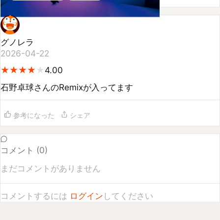
グノレラ
2026-04-22
★
★
★
★
★
★
★
★
★
4.00
石野卓球さんのRemixが入ってます
参考になった
シェア
コメント (
0
)
まだコメントがありません
コメントするには
ログイン
してください