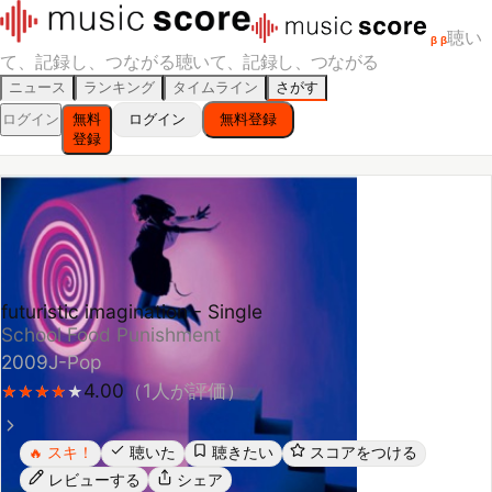
聴い
β
β
て、記録し、つながる
聴いて、記録し、つながる
ニュース
ランキング
タイムライン
さがす
ログイン
無料
ログイン
無料登録
登録
futuristic imagination - Single
School Food Punishment
2009
J-Pop
4.00
（
1
人が評価）
★
★
★
★
★
★
★
★
★
スキ！
聴いた
聴きたい
スコアをつける
🔥
レビューする
シェア