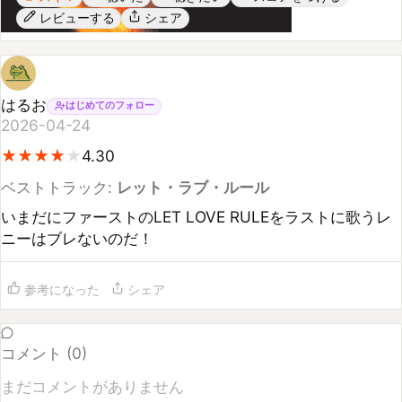
はるお
はじめてのフォロー
2026-04-24
★
★
★
★
★
★
★
★
★
4.30
ベストトラック:
レット・ラブ・ルール
いまだにファーストのLET LOVE RULEをラストに歌うレ
ニーはブレないのだ！
参考になった
シェア
コメント (
0
)
まだコメントがありません
コメントするには
ログイン
してください