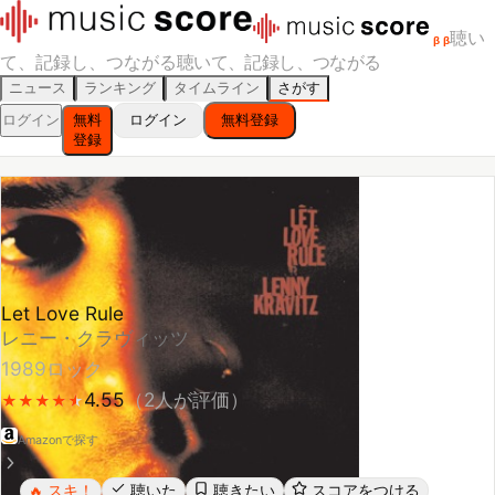
聴い
β
β
て、記録し、つながる
聴いて、記録し、つながる
ニュース
ランキング
タイムライン
さがす
ログイン
無料
ログイン
無料登録
登録
Let Love Rule
レニー・クラヴィッツ
1989
ロック
4.55
（
2
人が評価）
★
★
★
★
★
★
★
★
★
★
Amazonで探す
スキ！
聴いた
聴きたい
スコアをつける
🔥
レビューする
シェア