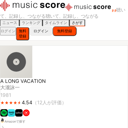
聴い
β
β
て、記録し、つながる
聴いて、記録し、つながる
ニュース
ランキング
タイムライン
さがす
ログイン
無料
ログイン
無料登録
登録
A LONG VACATION
大瀧詠一
1981
4.54
（
12
人が評価）
★
★
★
★
★
★
★
★
★
★
Amazonで探す
スキ！
聴いた
聴きたい
スコアをつける
🔥