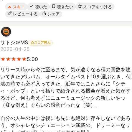
レビューする
シェア
サトシ＠MS
スコア狩人
2026-04-25
★
★
★
★
★
★
★
★
★
★
5.00
リリース時から今に至るまで、気が遠くなる程の回数を聴
いてきたアルバム。オールタイムベスト10を選ぶとき、何
歳の時でも必ず入ってきた。近年ではことさらに「シテ
ィ・ポップ」という括りで紹介される機会が増えた気がす
るけど、何も考えずにニューミュージックの新しいやつ
（変な例え）ぐらいの感覚だったな（笑）。

自分の人生の中には後にも先にも絶対に存在しないであろ
う、オシャレなシチュエーション満載の、ドリーミーなリ
ゾート（ポップ）ミュージックだと思う。
参考になった
2
人
シェア