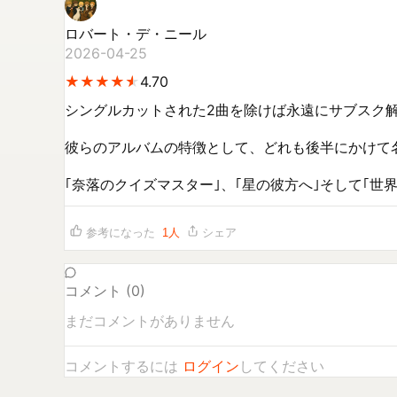
ロバート・デ・ニール
2026-04-25
★
★
★
★
★
★
★
★
★
★
4.70
シングルカットされた2曲を除けば永遠にサブスク解
⁡彼らのアルバムの特徴として、どれも後半にかけて
⁡｢奈落のクイズマスター｣、｢星の彼方へ｣そして｢
参考になった
1
人
シェア
コメント (
0
)
まだコメントがありません
コメントするには
ログイン
してください