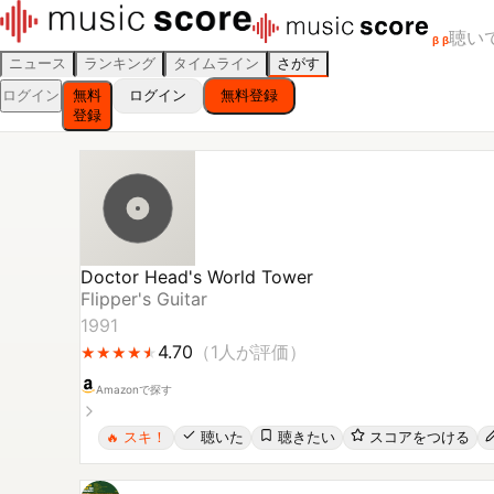
聴い
β
β
ニュース
ランキング
タイムライン
さがす
ログイン
無料
ログイン
無料登録
登録
Doctor Head's World Tower
Flipper's Guitar
1991
4.70
（
1
人が評価）
★
★
★
★
★
★
★
★
★
★
Amazonで探す
スキ！
聴いた
聴きたい
スコアをつける
🔥