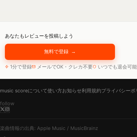
あなたもレビューを投稿しよう
無料で登録
→
1分で登録
メールでOK・クレカ不要
いつでも退会可能
music scoreについて
使い方
お知らせ
利用規約
プライバシーポ
follow
楽曲情報の出典: Apple Music / MusicBrainz