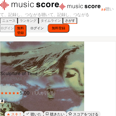
聴い
β
β
て、記録し、つながる
聴いて、記録し、つながる
ニュース
ランキング
タイムライン
さがす
ログイン
無料
ログイン
無料登録
登録
Sculpture of Time
LA’CRYMA CHRISTI
1997
ロック
5.00
（
1
人が評価）
★
★
★
★
★
★
★
★
★
★
Amazonで探す
スキ！
聴いた
聴きたい
スコアをつける
🔥
レビューする
シェア