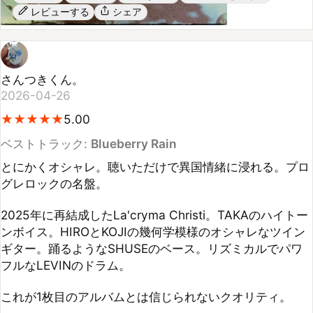
さんつきくん。
2026-04-26
★
★
★
★
★
★
★
★
★
★
5.00
ベストトラック:
Blueberry Rain
とにかくオシャレ。聴いただけで異国情緒に浸れる。プロ
グレロックの名盤。

2025年に再結成したLa'cryma Christi。TAKAのハイトー
ンボイス。HIROとKOJIの幾何学模様のオシャレなツイン
ギター。踊るようなSHUSEのベース。リズミカルでパワ
フルなLEVINのドラム。

これが1枚目のアルバムとは信じられないクオリティ。

まずTAKAの詞。こんな幻想的な詞はどうやったら書ける
のだろか。それに呼応するHIROやSHUSE、KOJIの曲。す
ばらしい。
