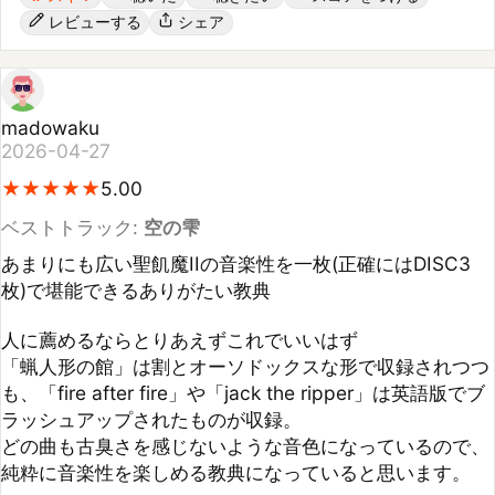
madowaku
2026-04-27
★
★
★
★
★
★
★
★
★
★
5.00
ベストトラック:
空の雫
あまりにも広い聖飢魔IIの音楽性を一枚(正確にはDISC3
枚)で堪能できるありがたい教典

人に薦めるならとりあえずこれでいいはず

「蝋人形の館」は割とオーソドックスな形で収録されつつ
も、「fire after fire」や「jack the ripper」は英語版でブ
ラッシュアップされたものが収録。

どの曲も古臭さを感じないような音色になっているので、
純粋に音楽性を楽しめる教典になっていると思います。
参考になった
シェア