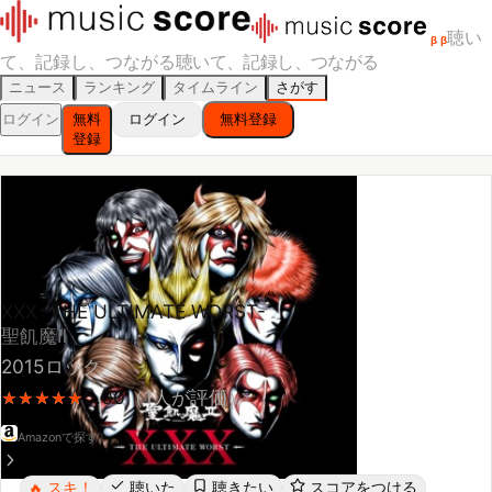
聴い
β
β
て、記録し、つながる
聴いて、記録し、つながる
ニュース
ランキング
タイムライン
さがす
ログイン
無料
ログイン
無料登録
登録
XXX -THE ULTIMATE WORST-
聖飢魔Ⅱ
2015
ロック
5.00
（
1
人が評価）
★
★
★
★
★
★
★
★
★
★
Amazonで探す
スキ！
聴いた
聴きたい
スコアをつける
🔥
レビューする
シェア