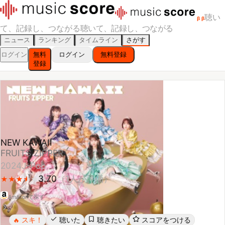
聴い
β
β
て、記録し、つながる
聴いて、記録し、つながる
ニュース
ランキング
タイムライン
さがす
ログイン
無料
ログイン
無料登録
登録
NEW KAWAII
FRUITS ZIPPER
2024
J-Pop
3.70
（
1
人が評価）
★
★
★
★
★
★
★
★
★
Amazonで探す
スキ！
聴いた
聴きたい
スコアをつける
🔥
レビューする
シェア