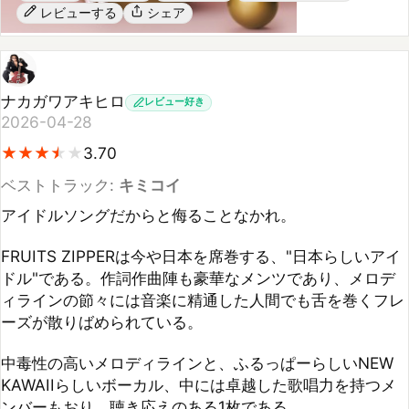
ナカガワアキヒロ
レビュー好き
2026-04-28
★
★
★
★
★
★
★
★
★
3.70
ベストトラック:
キミコイ
アイドルソングだからと侮ることなかれ。

FRUITS ZIPPERは今や日本を席巻する、"日本らしいアイ
ドル"である。作詞作曲陣も豪華なメンツであり、メロデ
ィラインの節々には音楽に精通した人間でも舌を巻くフレ
ーズが散りばめられている。

中毒性の高いメロディラインと、ふるっぱーらしいNEW 
KAWAIIらしいボーカル、中には卓越した歌唱力を持つメ
ンバーもおり、聴き応えのある1枚である。
参考になった
シェア