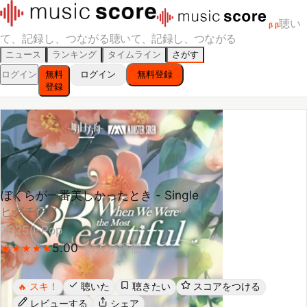
聴い
β
β
て、記録し、つながる
聴いて、記録し、つながる
ニュース
ランキング
タイムライン
さがす
ログイン
無料
ログイン
無料登録
登録
ぼくらが一番美しかったとき - Single
ヒグチアイ
2025
J-Pop
5.00
（
1
人が評価）
★
★
★
★
★
★
★
★
★
★
スキ！
聴いた
聴きたい
スコアをつける
🔥
レビューする
シェア