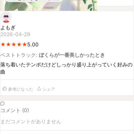
よもぎ
2026-04-29
★
★
★
★
★
★
★
★
★
★
5.00
ベストトラック:
ぼくらが一番美しかったとき
落ち着いたテンポだけどしっかり盛り上がっていく好みの
曲
参考になった
シェア
コメント (
0
)
まだコメントがありません
コメントするには
ログイン
してください