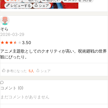
そら
2026-03-29
★
★
★
★
★
★
★
★
★
3.50
アニメ主題歌としてのクオリティが高い。呪術廻戦の世界
観にぴったり。
参考になった
5
人
シェア
コメント (
0
)
まだコメントがありません
コメントするには
ログイン
してください