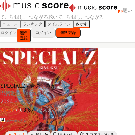
聴い
β
β
て、記録し、つながる
聴いて、記録し、つながる
ニュース
ランキング
タイムライン
さがす
ログイン
無料
ログイン
無料登録
登録
SPECIALZ / 青のすみか
呪術廻戦 Various
2024
アニソン
3.67
（
3
人が評価）
★
★
★
★
★
★
★
★
★
Amazonで探す
スキ！
聴いた
聴きたい
スコアをつける
🔥
レビューする
シェア