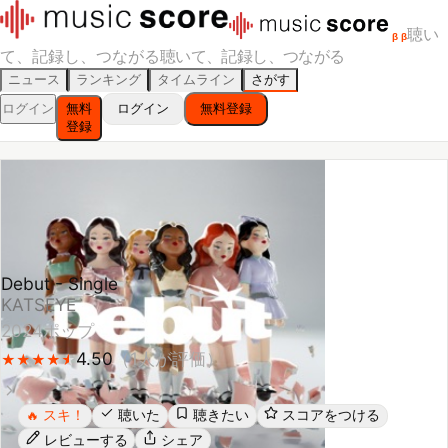
聴い
β
β
て、記録し、つながる
聴いて、記録し、つながる
ニュース
ランキング
タイムライン
さがす
ログイン
無料
ログイン
無料登録
登録
Debut - Single
KATSEYE
2024
ポップ
4.50
（
1
人が評価）
★
★
★
★
★
★
★
★
★
★
スキ！
聴いた
聴きたい
スコアをつける
🔥
レビューする
シェア