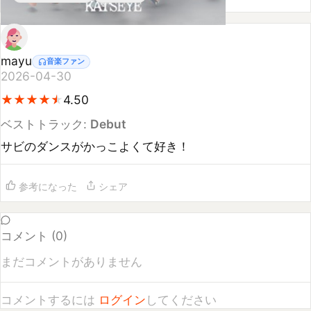
mayu
音楽ファン
2026-04-30
★
★
★
★
★
★
★
★
★
★
4.50
ベストトラック:
Debut
サビのダンスがかっこよくて好き！
参考になった
シェア
コメント (
0
)
まだコメントがありません
コメントするには
ログイン
してください