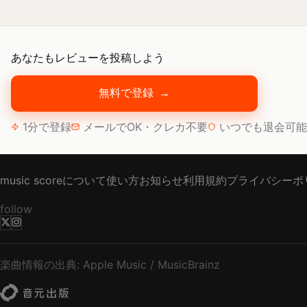
あなたもレビューを投稿しよう
無料で登録
→
1分で登録
メールでOK・クレカ不要
いつでも退会可能
music scoreについて
使い方
お知らせ
利用規約
プライバシーポ
follow
楽曲情報の出典: Apple Music / MusicBrainz