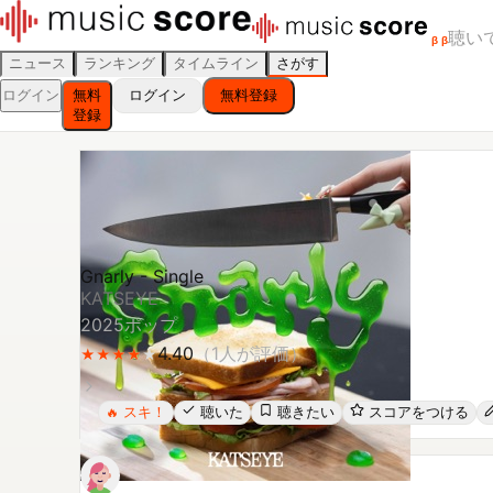
聴い
β
β
ニュース
ランキング
タイムライン
さがす
ログイン
無料
ログイン
無料登録
登録
Gnarly - Single
KATSEYE
2025
ポップ
4.40
（
1
人が評価）
★
★
★
★
★
★
★
★
★
スキ！
聴いた
聴きたい
スコアをつける
🔥