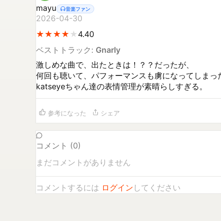
mayu
音楽ファン
2026-04-30
★
★
★
★
★
★
★
★
★
4.40
ベストトラック:
Gnarly
激しめな曲で、出たときは！？？だったが、

何回も聴いて、パフォーマンスも虜になってしまった
katseyeちゃん達の表情管理が素晴らしすぎる。
参考になった
シェア
コメント (
0
)
まだコメントがありません
コメントするには
ログイン
してください