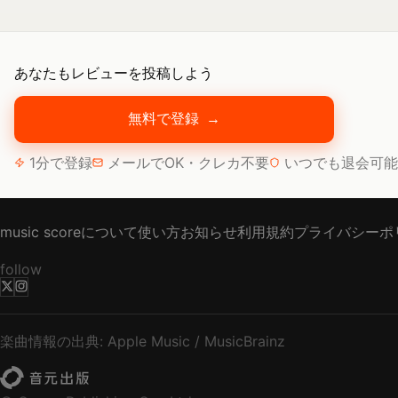
あなたもレビューを投稿しよう
無料で登録
→
1分で登録
メールでOK・クレカ不要
いつでも退会可能
music scoreについて
使い方
お知らせ
利用規約
プライバシーポ
follow
楽曲情報の出典: Apple Music / MusicBrainz