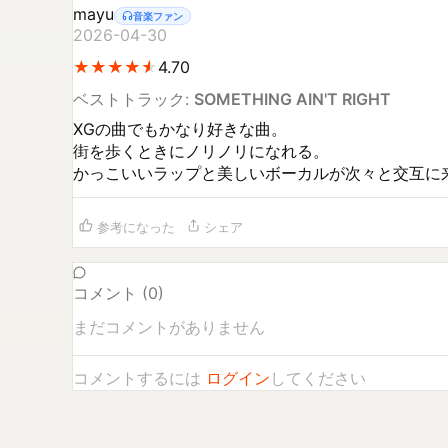
mayu
音楽ファン
2026-04-30
★
★
★
★
★
★
★
★
★
★
4.70
ベストトラック:
SOMETHING AIN'T RIGHT
XGの曲でもかなり好きな曲。

街を歩くときにノリノリになれる。

かっこいいラップと美しいボーカルが次々と交互に
参考になった
シェア
コメント (
0
)
まだコメントがありません
コメントするには
ログイン
してください