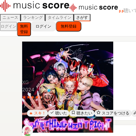
聴い
β
β
ニュース
ランキング
タイムライン
さがす
ログイン
無料
ログイン
無料登録
登録
SOMETHING AIN'T RIGHT - Single
XG
2024
4.70
（
1
人が評価）
★
★
★
★
★
★
★
★
★
★
スキ！
聴いた
聴きたい
スコアをつける
🔥