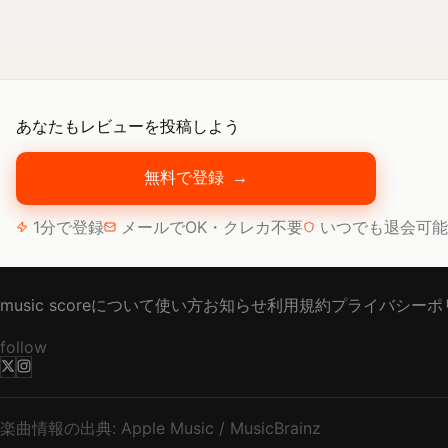
あなたもレビューを投稿しよう
無料で登録
→
1分で登録
メールでOK・クレカ不要
いつでも退会可能
music scoreについて
使い方
お知らせ
利用規約
プライバシーポ
follow
楽曲情報の出典: Apple Music / MusicBrainz