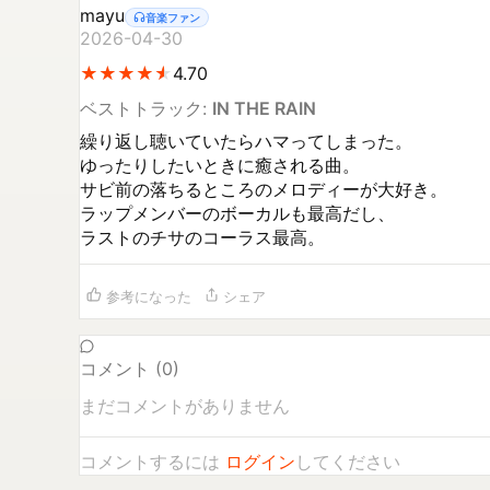
mayu
音楽ファン
2026-04-30
★
★
★
★
★
★
★
★
★
★
4.70
ベストトラック:
IN THE RAIN
繰り返し聴いていたらハマってしまった。

ゆったりしたいときに癒される曲。

サビ前の落ちるところのメロディーが大好き。

ラップメンバーのボーカルも最高だし、

参考になった
シェア
コメント (
0
)
まだコメントがありません
コメントするには
ログイン
してください