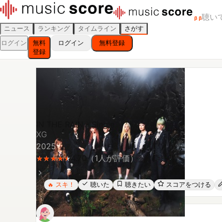
聴い
β
β
ニュース
ランキング
タイムライン
さがす
ログイン
無料
ログイン
無料登録
登録
IN THE RAIN - Single
XG
2025
4.70
（
1
人が評価）
★
★
★
★
★
★
★
★
★
★
スキ！
聴いた
聴きたい
スコアをつける
🔥