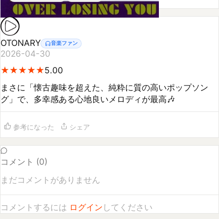
OTONARY
音楽ファン
2026-04-30
★
★
★
★
★
★
★
★
★
★
5.00
まさに「懐古趣味を超えた、純粋に質の高いポップソン
グ」で、多幸感ある心地良いメロディが最高🎶
参考になった
シェア
コメント (
0
)
まだコメントがありません
コメントするには
ログイン
してください