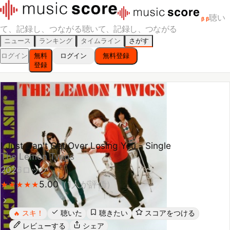
聴い
β
β
て、記録し、つながる
聴いて、記録し、つながる
ニュース
ランキング
タイムライン
さがす
ログイン
無料
ログイン
無料登録
登録
I Just Can't Get Over Losing You - Single
The Lemon Twigs
2026
ロック
5.00
（
1
人が評価）
★
★
★
★
★
★
★
★
★
★
スキ！
聴いた
聴きたい
スコアをつける
🔥
レビューする
シェア