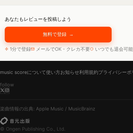
あなたもレビューを投稿しよう
無料で登録
→
1分で登録
メールでOK・クレカ不要
いつでも退会可能
music scoreについて
使い方
お知らせ
利用規約
プライバシーポ
follow
楽曲情報の出典: Apple Music / MusicBrainz
© Ongen Publishing Co., Ltd.