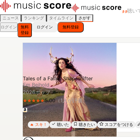
聴い
β
β
ニュース
ランキング
タイムライン
さがす
ログイン
無料
ログイン
無料登録
登録
Tales of a Failed Shapeshifter
Em Beihold
2026
ポップ
5.00
（
1
人が評価）
★
★
★
★
★
★
★
★
★
★
Amazonで探す
スキ！
聴いた
聴きたい
スコアをつける
🔥