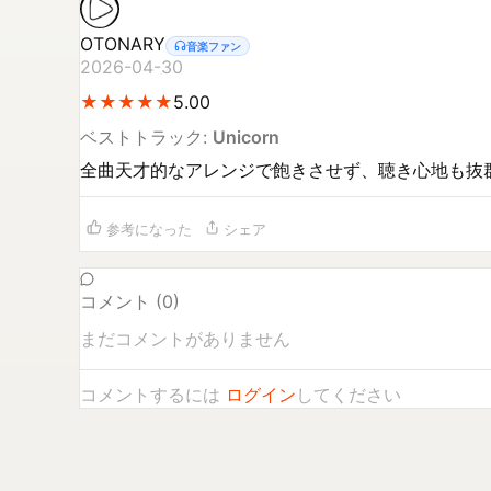
OTONARY
音楽ファン
2026-04-30
★
★
★
★
★
★
★
★
★
★
5.00
ベストトラック:
Unicorn
全曲天才的なアレンジで飽きさせず、聴き心地も抜
参考になった
シェア
コメント (
0
)
まだコメントがありません
コメントするには
ログイン
してください