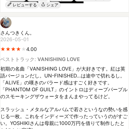
さんつきくん。
2026-05-01
★
★
★
★
★
★
★
★
★
4.00
ベストトラック:
VANISHING LOVE
初期の名曲「VANISHING LOVE」が大好きです。紅は英
語バージョンだし。UN-FINISHED...は途中で切れるし。
「ALIVE」の嘆きのバラード感はすごく好きです。
「PHANTOM OF GUILT」のイントロはディープパープル
のスモーキングザウォータをまんまやってるけど。

スラッシュ・メタルなアルバムで若さというなの勢いを感
じる一枚。これをインディーズで作ったっていうのがすご
い。YOSHIKIさんは母親に1000万円を借りて制作したと
か(のちに完済)。
参考になった
シェア