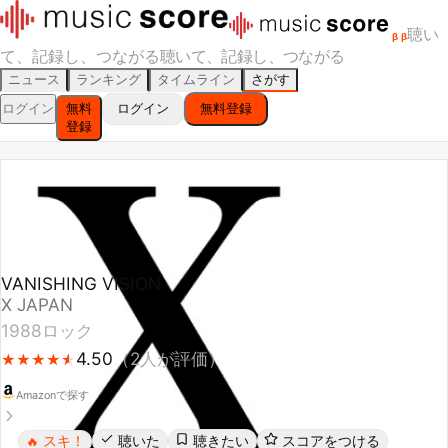
聴い
β
β
て、記録し、つながる
聴いて、記録し、つながる
ニュース
ランキング
タイムライン
さがす
ログイン
無料
ログイン
無料登録
登録
VANISHING VISION
X JAPAN
1988
ロック
4.50
（
2
人が評価）
★
★
★
★
★
★
★
★
★
★
Amazonで探す
スキ！
聴いた
聴きたい
スコアをつける
🔥
レビューする
シェア