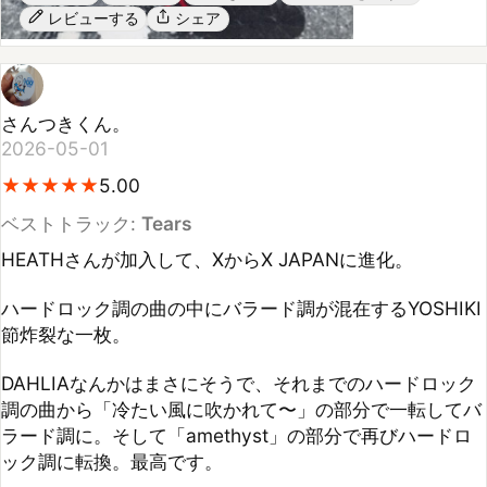
さんつきくん。
2026-05-01
★
★
★
★
★
★
★
★
★
★
5.00
ベストトラック:
Tears
HEATHさんが加入して、XからX JAPANに進化。

ハードロック調の曲の中にバラード調が混在するYOSHIKI
節炸裂な一枚。

DAHLIAなんかはまさにそうで、それまでのハードロック
調の曲から「冷たい風に吹かれて〜」の部分で一転してバ
ラード調に。そして「amethyst」の部分で再びハードロ
ック調に転換。最高です。

「Rusty Nail」は「WEEK END」の続編で自殺の歌だけ
ど、先日高市早苗総理がアメリカのトランプ大統領と食事
した時にBGMとして、流れたとか。高市早苗さんが総理