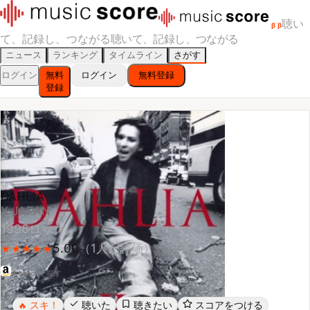
聴い
β
β
て、記録し、つながる
聴いて、記録し、つながる
ニュース
ランキング
タイムライン
さがす
ログイン
無料
ログイン
無料登録
登録
DAHLIA
X JAPAN
1996
ロック
5.00
（
1
人が評価）
★
★
★
★
★
★
★
★
★
★
Amazonで探す
スキ！
聴いた
聴きたい
スコアをつける
🔥
レビューする
シェア