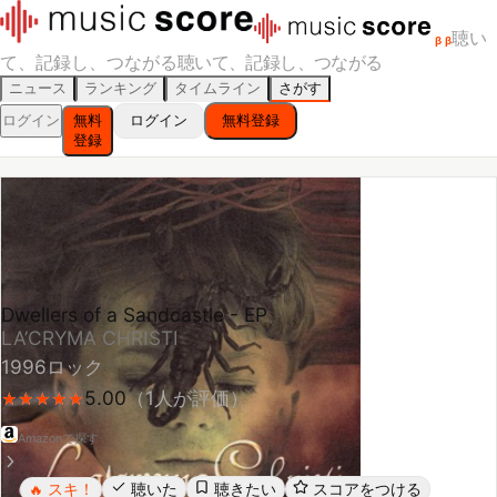
聴い
β
β
て、記録し、つながる
聴いて、記録し、つながる
ニュース
ランキング
タイムライン
さがす
ログイン
無料
ログイン
無料登録
登録
Dwellers of a Sandcastle - EP
LA’CRYMA CHRISTI
1996
ロック
5.00
（
1
人が評価）
★
★
★
★
★
★
★
★
★
★
Amazonで探す
スキ！
聴いた
聴きたい
スコアをつける
🔥
レビューする
シェア