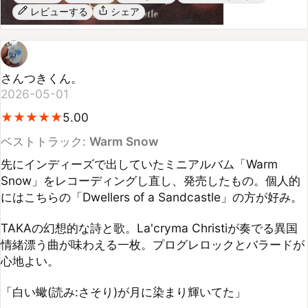
さんつきくん。
2026-05-01
★
★
★
★
★
★
★
★
★
★
5.00
ベストトラック:
Warm Snow
先にインディーズで出していたミニアルバム「Warm 
Snow」をレコーディングし直し、発売したもの。個人的
にはこちらの「Dwellers of a Sandcastle」の方が好み。

TAKAの幻想的な詩と歌。La'cryma Christiが奏でる異国
情緒漂う曲が味わえる一枚。プログレロックとバラードが
心地よい。

「白い蠍(読み:さそり)が月に染まり輝いてた」
参考になった
シェア