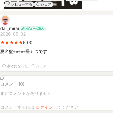
dai_mirai
レビューの達人
2026-05-02
★
★
★
★
★
★
★
★
★
★
5.00
夏名盤⭐︎⭐︎⭐︎⭐︎⭐︎星五つです
参考になった
シェア
コメント (
0
)
まだコメントがありません
コメントするには
ログイン
してください