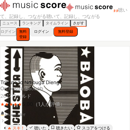
聴い
β
β
て、記録し、つながる
聴いて、記録し、つながる
ニュース
ランキング
タイムライン
さがす
ログイン
無料
ログイン
無料登録
登録
Tribute to Ndiouga Dieng
Orchestra Baobab
2017
ワールド
5.00
（
1
人が評価）
★
★
★
★
★
★
★
★
★
★
Amazonで探す
スキ！
聴いた
聴きたい
スコアをつける
🔥
レビューする
シェア