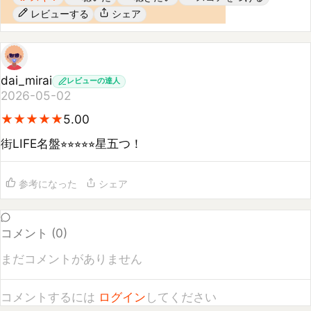
dai_mirai
レビューの達人
2026-05-02
★
★
★
★
★
★
★
★
★
★
5.00
街LIFE名盤⭐︎⭐︎⭐︎⭐︎⭐︎星五つ！
参考になった
シェア
コメント (
0
)
まだコメントがありません
コメントするには
ログイン
してください