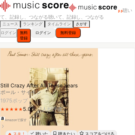
聴い
β
β
て、記録し、つながる
聴いて、記録し、つながる
ニュース
ランキング
タイムライン
さがす
ログイン
無料
ログイン
無料登録
登録
Still Crazy After All These Years
ポール・サイモン
1975
ポップ
5.00
（
1
人が評価）
★
★
★
★
★
★
★
★
★
★
Amazonで探す
スキ！
聴いた
聴きたい
スコアをつける
🔥
レビューする
シェア