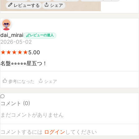
dai_mirai
レビューの達人
2026-05-02
★
★
★
★
★
★
★
★
★
★
5.00
名盤⭐︎⭐︎⭐︎⭐︎⭐︎星五つ！
参考になった
シェア
コメント (
0
)
まだコメントがありません
コメントするには
ログイン
してください