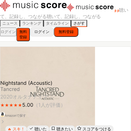
聴い
β
β
て、記録し、つながる
聴いて、記録し、つながる
ニュース
ランキング
タイムライン
さがす
ログイン
無料
ログイン
無料登録
登録
Nightstand (Acoustic)
Tancred
2020
オルタナティブ
5.00
（
1
人が評価）
★
★
★
★
★
★
★
★
★
★
Amazonで探す
スキ！
聴いた
聴きたい
スコアをつける
🔥
レビューする
シェア