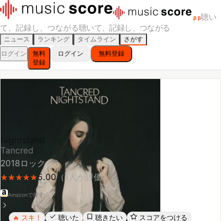
聴い
β
β
て、記録し、つながる
聴いて、記録し、つながる
ニュース
ランキング
タイムライン
さがす
ログイン
無料
ログイン
無料登録
登録
Nightstand
Tancred
2018
ロック
5.00
（
1
人が評価）
★
★
★
★
★
★
★
★
★
★
Amazonで探す
スキ！
聴いた
聴きたい
スコアをつける
🔥
レビューする
シェア