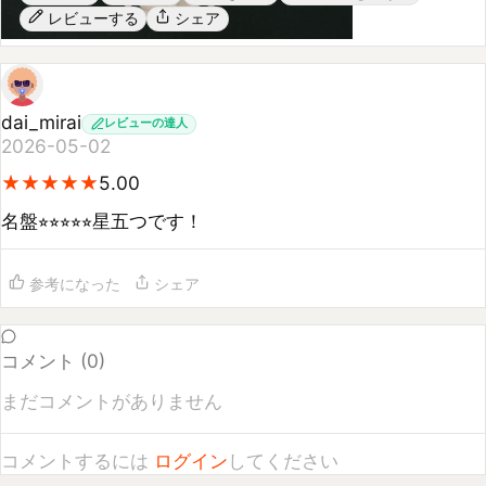
dai_mirai
レビューの達人
2026-05-02
★
★
★
★
★
★
★
★
★
★
5.00
名盤⭐︎⭐︎⭐︎⭐︎⭐︎星五つです！
参考になった
シェア
コメント (
0
)
まだコメントがありません
コメントするには
ログイン
してください