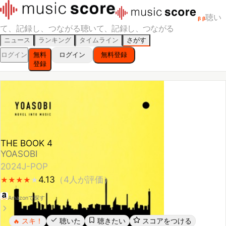
聴い
β
β
て、記録し、つながる
聴いて、記録し、つながる
ニュース
ランキング
タイムライン
さがす
ログイン
無料
ログイン
無料登録
登録
THE BOOK 4
YOASOBI
2024
J-POP
4.13
（
4
人が評価）
★
★
★
★
★
★
★
★
★
Amazonで探す
スキ！
聴いた
聴きたい
スコアをつける
🔥
レビューする
シェア