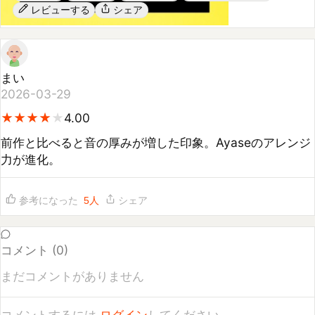
まい
2026-03-29
★
★
★
★
★
★
★
★
★
4.00
前作と比べると音の厚みが増した印象。Ayaseのアレンジ
力が進化。
参考になった
5
人
シェア
コメント (
0
)
まだコメントがありません
コメントするには
ログイン
してください