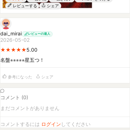
dai_mirai
レビューの達人
2026-05-02
★
★
★
★
★
★
★
★
★
★
5.00
名盤⭐︎⭐︎⭐︎⭐︎⭐︎星五つ！
参考になった
シェア
コメント (
0
)
まだコメントがありません
コメントするには
ログイン
してください