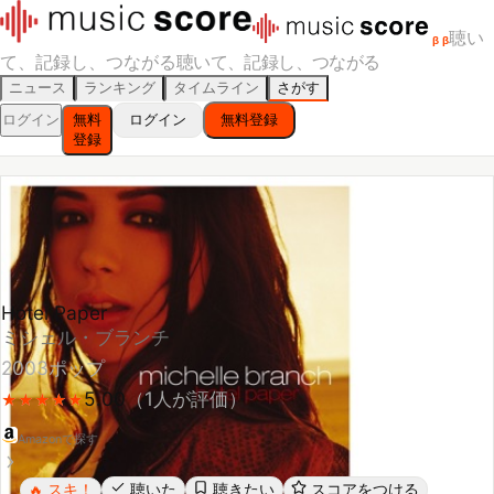
聴い
β
β
て、記録し、つながる
聴いて、記録し、つながる
ニュース
ランキング
タイムライン
さがす
ログイン
無料
ログイン
無料登録
登録
Hotel Paper
ミシェル・ブランチ
2003
ポップ
5.00
（
1
人が評価）
★
★
★
★
★
★
★
★
★
★
Amazonで探す
スキ！
聴いた
聴きたい
スコアをつける
🔥
レビューする
シェア