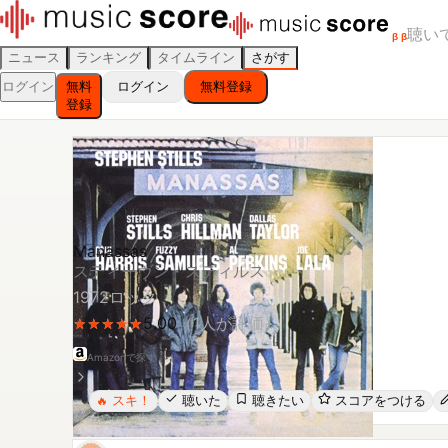
聴い
β
β
ニュース
ランキング
タイムライン
さがす
ログイン
無料
ログイン
無料登録
登録
Manassas
スティーヴン・スティルス
1972
ロック
5.00
（
1
人が評価）
★
★
★
★
★
★
★
★
★
★
Amazonで探す
スキ！
聴いた
聴きたい
スコアをつける
🔥