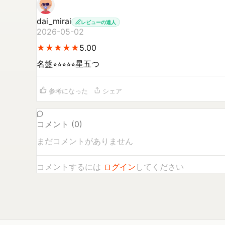
dai_mirai
レビューの達人
2026-05-02
★
★
★
★
★
★
★
★
★
★
5.00
名盤⭐︎⭐︎⭐︎⭐︎⭐︎星五つ
参考になった
シェア
コメント (
0
)
まだコメントがありません
コメントするには
ログイン
してください