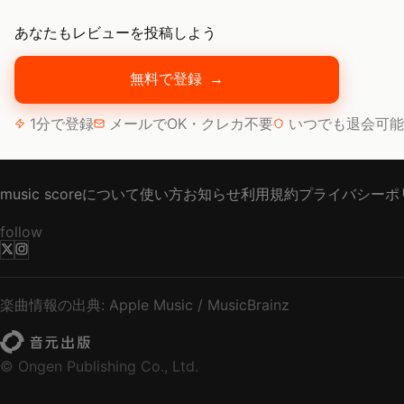
あなたもレビューを投稿しよう
無料で登録
→
1分で登録
メールでOK・クレカ不要
いつでも退会可能
music scoreについて
使い方
お知らせ
利用規約
プライバシーポ
follow
楽曲情報の出典: Apple Music / MusicBrainz
© Ongen Publishing Co., Ltd.