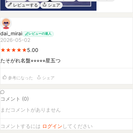
dai_mirai
レビューの達人
2026-05-02
★
★
★
★
★
★
★
★
★
★
5.00
たそがれ名盤⭐︎⭐︎⭐︎⭐︎⭐︎星五つ
参考になった
シェア
コメント (
0
)
まだコメントがありません
コメントするには
ログイン
してください