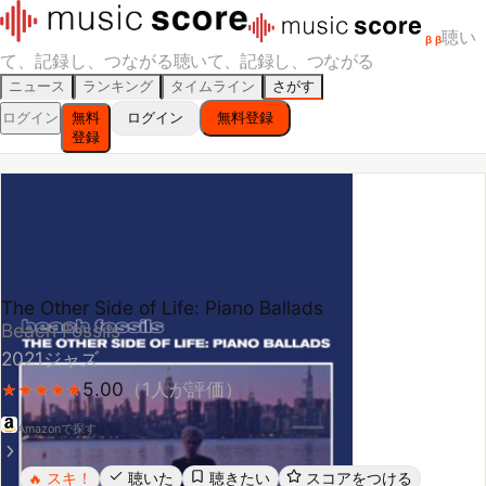
聴い
β
β
て、記録し、つながる
聴いて、記録し、つながる
ニュース
ランキング
タイムライン
さがす
ログイン
無料
ログイン
無料登録
登録
The Other Side of Life: Piano Ballads
Beach Fossils
2021
ジャズ
5.00
（
1
人が評価）
★
★
★
★
★
★
★
★
★
★
Amazonで探す
スキ！
聴いた
聴きたい
スコアをつける
🔥
レビューする
シェア