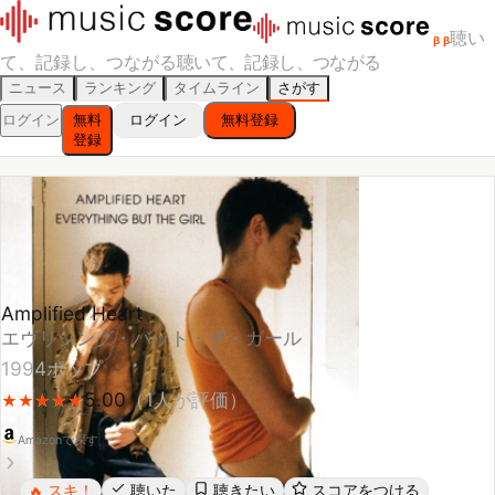
聴い
β
β
て、記録し、つながる
聴いて、記録し、つながる
ニュース
ランキング
タイムライン
さがす
ログイン
無料
ログイン
無料登録
登録
Amplified Heart
エヴリシング・バット・ザ・ガール
1994
ポップ
5.00
（
1
人が評価）
★
★
★
★
★
★
★
★
★
★
Amazonで探す
スキ！
聴いた
聴きたい
スコアをつける
🔥
レビューする
シェア