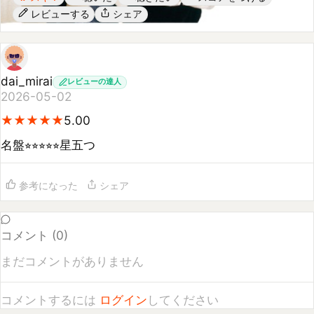
dai_mirai
レビューの達人
2026-05-02
★
★
★
★
★
★
★
★
★
★
5.00
名盤⭐︎⭐︎⭐︎⭐︎⭐︎星五つ
参考になった
シェア
コメント (
0
)
まだコメントがありません
コメントするには
ログイン
してください