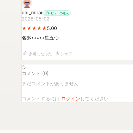
dai_mirai
レビューの達人
2026-05-02
★
★
★
★
★
★
★
★
★
★
5.00
名盤⭐︎⭐︎⭐︎⭐︎⭐︎星五つ
参考になった
シェア
コメント (
0
)
まだコメントがありません
コメントするには
ログイン
してください