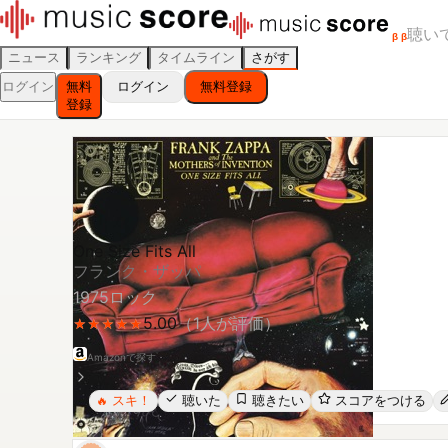
聴い
β
β
ニュース
ランキング
タイムライン
さがす
ログイン
無料
ログイン
無料登録
登録
One Size Fits All
フランク・ザッパ
1975
ロック
5.00
（
1
人が評価）
★
★
★
★
★
★
★
★
★
★
Amazonで探す
スキ！
聴いた
聴きたい
スコアをつける
🔥