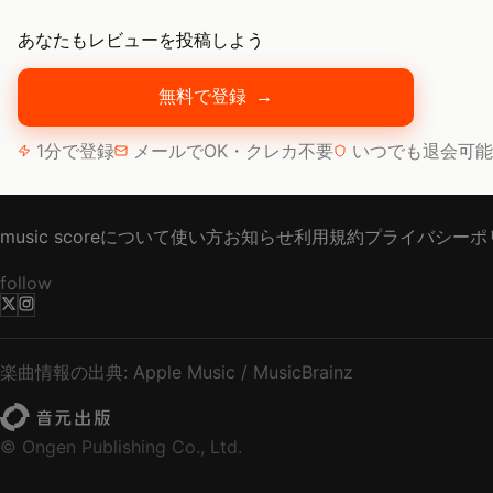
あなたもレビューを投稿しよう
無料で登録
→
1分で登録
メールでOK・クレカ不要
いつでも退会可能
music scoreについて
使い方
お知らせ
利用規約
プライバシーポ
follow
楽曲情報の出典: Apple Music / MusicBrainz
© Ongen Publishing Co., Ltd.