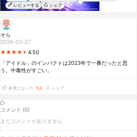
そら
2026-03-27
★
★
★
★
★
★
★
★
★
★
4.50
「アイドル」のインパクトは2023年で一番だったと思
う。中毒性がすごい。
参考になった
5
人
シェア
コメント (
0
)
まだコメントがありません
コメントするには
ログイン
してください