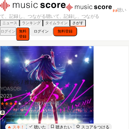
聴い
β
β
て、記録し、つながる
聴いて、記録し、つながる
ニュース
ランキング
タイムライン
さがす
ログイン
無料
ログイン
無料登録
登録
アイドル / 推しの子 OP
YOASOBI
2023
4.27
（
6
人が評価）
★
★
★
★
★
★
★
★
★
Amazonで探す
スキ！
聴いた
聴きたい
スコアをつける
🔥
レビューする
シェア