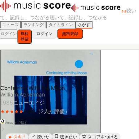
聴い
β
β
て、記録し、つながる
聴いて、記録し、つながる
ニュース
ランキング
タイムライン
さがす
ログイン
無料
ログイン
無料登録
登録
Conferring With the Moon
William Ackerman
1986
ニューエイジ
5.00
（
2
人が評価）
★
★
★
★
★
★
★
★
★
★
Amazonで探す
スキ！
聴いた
聴きたい
スコアをつける
🔥
レビューする
シェア