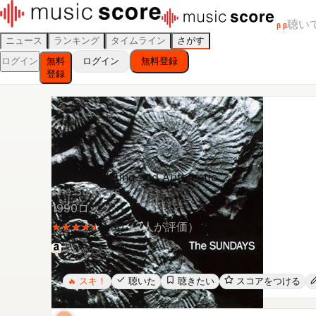
聴い
β
β
ニュース
ランキング
タイムライン
さがす
ログイン
無料
ログイン
無料登録
登録
Reading Writing and Arithmetic
The Sundays
1990
ロック
4.50
（
2
人が評価）
★
★
★
★
★
★
★
★
★
★
Amazonで探す
スキ！
聴いた
聴きたい
スコアをつける
🔥