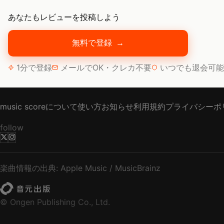
あなたもレビューを投稿しよう
無料で登録
→
1分で登録
メールでOK・クレカ不要
いつでも退会可能
music scoreについて
使い方
お知らせ
利用規約
プライバシーポ
follow
楽曲情報の出典: Apple Music / MusicBrainz
© Ongen Publishing Co., Ltd.