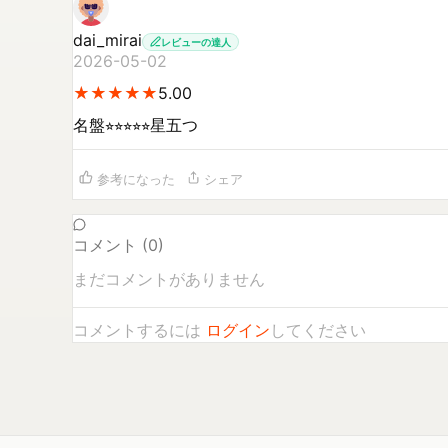
dai_mirai
レビューの達人
2026-05-02
★
★
★
★
★
★
★
★
★
★
5.00
名盤⭐︎⭐︎⭐︎⭐︎⭐︎星五つ
参考になった
シェア
コメント (
0
)
まだコメントがありません
コメントするには
ログイン
してください