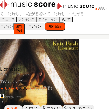
聴い
β
β
て、記録し、つながる
聴いて、記録し、つながる
ニュース
ランキング
タイムライン
さがす
ログイン
無料
ログイン
無料登録
登録
Lionheart
ケイト・ブッシュ
1978
ポップ
5.00
（
1
人が評価）
★
★
★
★
★
★
★
★
★
★
Amazonで探す
スキ！
聴いた
聴きたい
スコアをつける
🔥
レビューする
シェア