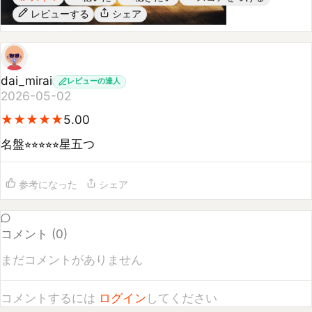
dai_mirai
レビューの達人
2026-05-02
★
★
★
★
★
★
★
★
★
★
5.00
名盤⭐︎⭐︎⭐︎⭐︎⭐︎星五つ
参考になった
シェア
コメント (
0
)
まだコメントがありません
コメントするには
ログイン
してください