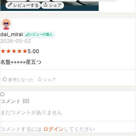
dai_mirai
レビューの達人
2026-05-02
★
★
★
★
★
★
★
★
★
★
5.00
名盤⭐︎⭐︎⭐︎⭐︎⭐︎星五つ
参考になった
シェア
コメント (
0
)
まだコメントがありません
コメントするには
ログイン
してください