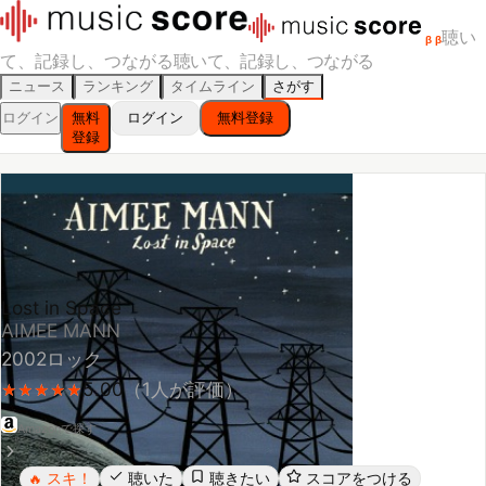
聴い
β
β
て、記録し、つながる
聴いて、記録し、つながる
ニュース
ランキング
タイムライン
さがす
ログイン
無料
ログイン
無料登録
登録
Lost in Space
AIMEE MANN
2002
ロック
5.00
（
1
人が評価）
★
★
★
★
★
★
★
★
★
★
Amazonで探す
スキ！
聴いた
聴きたい
スコアをつける
🔥
レビューする
シェア