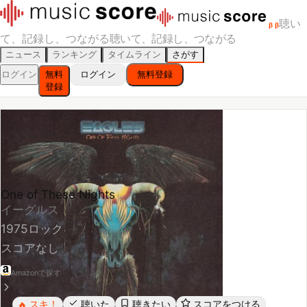
聴い
β
β
て、記録し、つながる
聴いて、記録し、つながる
ニュース
ランキング
タイムライン
さがす
ログイン
無料
ログイン
無料登録
登録
One of These Nights
イーグルス
1975
ロック
スコアなし
Amazonで探す
スキ！
聴いた
聴きたい
スコアをつける
🔥
レビューする
シェア