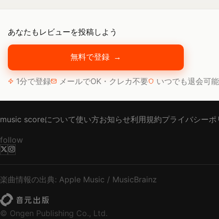
あなたもレビューを投稿しよう
無料で登録
→
1分で登録
メールでOK・クレカ不要
いつでも退会可能
music scoreについて
使い方
お知らせ
利用規約
プライバシーポ
follow
楽曲情報の出典: Apple Music / MusicBrainz
© Ongen Publishing Co., Ltd.