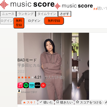
聴い
β
β
ニュース
ランキング
タイムライン
さがす
ログイン
無料
ログイン
無料登録
登録
BADモード
宇多田ヒカル
2022
4.21
（
9
人が評価）
★
★
★
★
★
★
★
★
★
Amazonで探す
スキ！
聴いた
聴きたい
スコアをつける
🔥