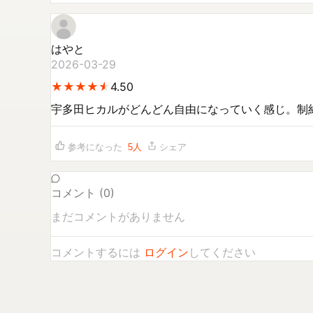
はやと
2026-03-29
★
★
★
★
★
★
★
★
★
★
4.50
宇多田ヒカルがどんどん自由になっていく感じ。制
参考になった
5
人
シェア
コメント (
0
)
まだコメントがありません
コメントするには
ログイン
してください