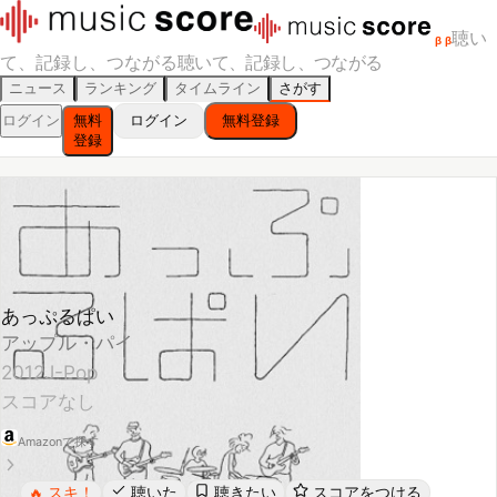
聴い
β
β
て、記録し、つながる
聴いて、記録し、つながる
ニュース
ランキング
タイムライン
さがす
ログイン
無料
ログイン
無料登録
登録
あっぷるぱい
アップル・パイ
2012
J-Pop
スコアなし
Amazonで探す
スキ！
聴いた
聴きたい
スコアをつける
🔥
レビューする
シェア