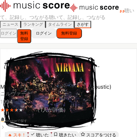
聴い
β
β
て、記録し、つながる
聴いて、記録し、つながる
ニュース
ランキング
タイムライン
さがす
ログイン
無料
ログイン
無料登録
登録
MTV Unplugged In New York (Live Acoustic)
ニルヴァーナ
1994
3.80
（
1
人が評価）
★
★
★
★
★
★
★
★
★
Amazonで探す
スキ！
聴いた
聴きたい
スコアをつける
🔥
レビューする
シェア