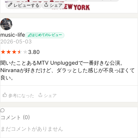
music-life
はじめてのレビュー
2026-05-03
★
★
★
★
★
★
★
★
★
3.80
聞いたことあるMTV Unpluggedで一番好きな公演。
Nirvanaが好きだけど、ダラッとした感じが不良っぽくて
良い。
参考になった
シェア
コメント (
0
)
まだコメントがありません
コメントするには
ログイン
してください