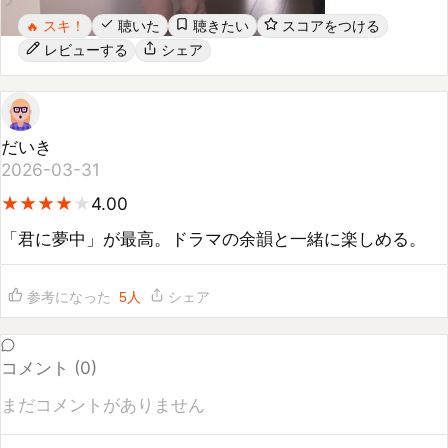
レビューする
シェア
だいき
2026-03-31
★
★
★
★
★
★
★
★
★
4.00
「君に夢中」が最高。ドラマの余韻と一緒に楽しめる。
参考になった
5
人
シェア
コメント (
0
)
まだコメントがありません
コメントするには
ログイン
してください