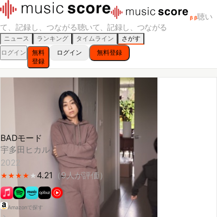
聴い
β
β
て、記録し、つながる
聴いて、記録し、つながる
ニュース
ランキング
タイムライン
さがす
ログイン
無料
ログイン
無料登録
登録
BADモード
宇多田ヒカル
2022
4.21
（
9
人が評価）
★
★
★
★
★
★
★
★
★
Amazonで探す
スキ！
聴いた
聴きたい
スコアをつける
🔥