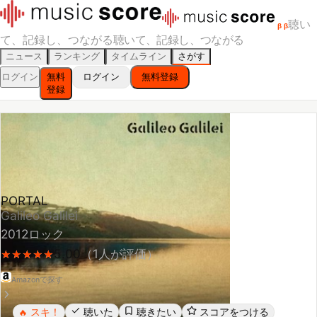
聴い
β
β
て、記録し、つながる
聴いて、記録し、つながる
ニュース
ランキング
タイムライン
さがす
ログイン
無料
ログイン
無料登録
登録
PORTAL
Galileo Galilei
2012
ロック
5.00
（
1
人が評価）
★
★
★
★
★
★
★
★
★
★
Amazonで探す
スキ！
聴いた
聴きたい
スコアをつける
🔥
レビューする
シェア