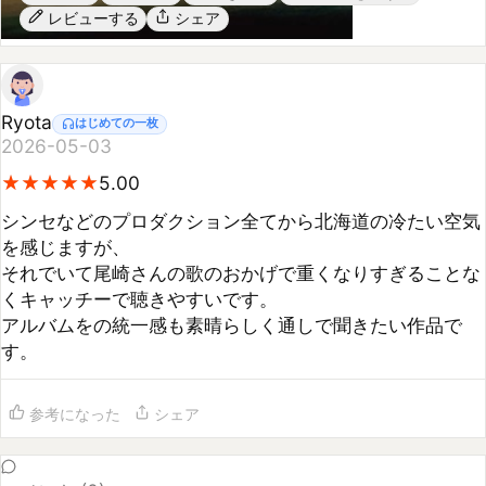
Ryota
はじめての一枚
2026-05-03
★
★
★
★
★
★
★
★
★
★
5.00
シンセなどのプロダクション全てから北海道の冷たい空気
を感じますが、

それでいて尾崎さんの歌のおかげで重くなりすぎることな
くキャッチーで聴きやすいです。

アルバムをの統一感も素晴らしく通しで聞きたい作品で
参考になった
シェア
コメント (
0
)
まだコメントがありません