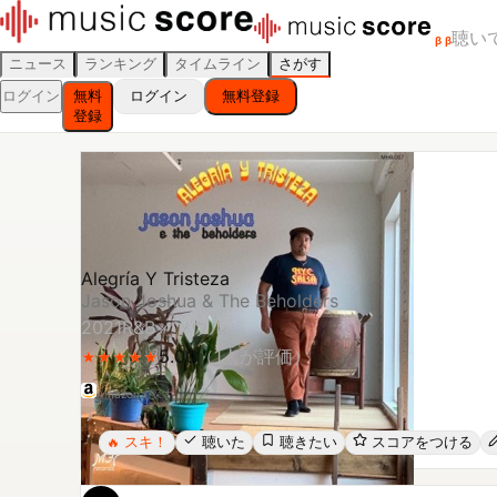
聴い
β
β
ニュース
ランキング
タイムライン
さがす
ログイン
無料
ログイン
無料登録
登録
Alegría Y Tristeza
Jason Joshua & The Beholders
2021
R&B／ソウル
5.00
（
1
人が評価）
★
★
★
★
★
★
★
★
★
★
Amazonで探す
スキ！
聴いた
聴きたい
スコアをつける
🔥