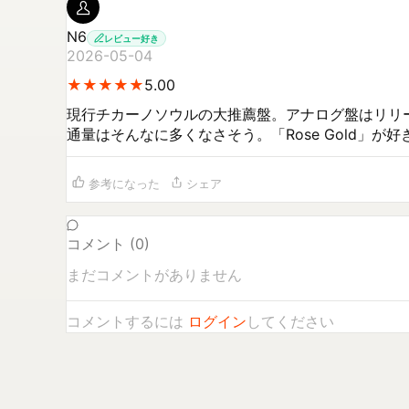
N6
レビュー好き
2026-05-04
★
★
★
★
★
★
★
★
★
★
5.00
現行チカーノソウルの大推薦盤。アナログ盤はリリ
通量はそんなに多くなさそう。「Rose Gold」
参考になった
シェア
コメント (
0
)
まだコメントがありません
コメントするには
ログイン
してください