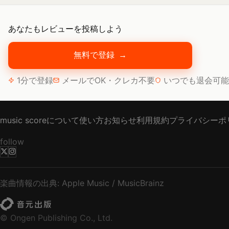
あなたもレビューを投稿しよう
無料で登録
→
1分で登録
メールでOK・クレカ不要
いつでも退会可能
music scoreについて
使い方
お知らせ
利用規約
プライバシーポ
follow
楽曲情報の出典: Apple Music / MusicBrainz
© Ongen Publishing Co., Ltd.