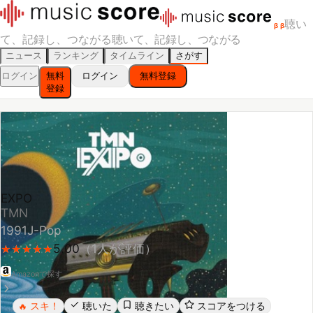
聴い
β
β
て、記録し、つながる
聴いて、記録し、つながる
ニュース
ランキング
タイムライン
さがす
ログイン
無料
ログイン
無料登録
登録
EXPO
TMN
1991
J-Pop
5.00
（
1
人が評価）
★
★
★
★
★
★
★
★
★
★
Amazonで探す
スキ！
聴いた
聴きたい
スコアをつける
🔥
レビューする
シェア