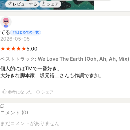
てる
はじめての一枚
2026-05-05
★
★
★
★
★
★
★
★
★
★
5.00
ベストトラック:
We Love The Earth (Ooh, Ah, Ah, Mix)
個人的にはTMで一番好き。

大好きな脚本家、坂元裕二さんも作詞で参加。
参考になった
シェア
コメント (
0
)
まだコメントがありません
コメントするには
ログイン
してください