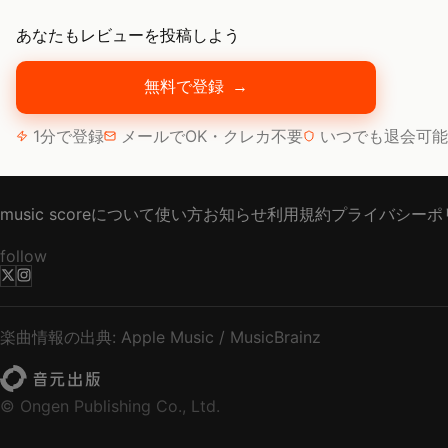
あなたもレビューを投稿しよう
無料で登録
→
1分で登録
メールでOK・クレカ不要
いつでも退会可能
music scoreについて
使い方
お知らせ
利用規約
プライバシーポ
follow
楽曲情報の出典: Apple Music / MusicBrainz
© Ongen Publishing Co., Ltd.