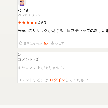
だいき
2026-03-26
★
★
★
★
★
★
★
★
★
★
4.50
Awichのリリックが刺さる。日本語ラップの新しい
参考になった
5
人
シェア
コメント (
0
)
まだコメントがありません
コメントするには
ログイン
してください