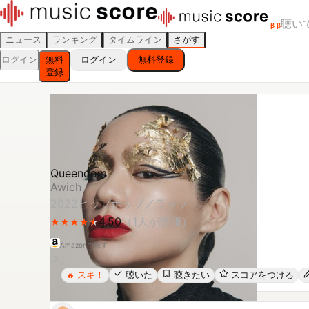
聴い
β
β
ニュース
ランキング
タイムライン
さがす
ログイン
無料
ログイン
無料登録
登録
Queendom
Awich
2022
ヒップホップ／ラップ
4.50
（
1
人が評価）
★
★
★
★
★
★
★
★
★
★
Amazonで探す
スキ！
聴いた
聴きたい
スコアをつける
🔥