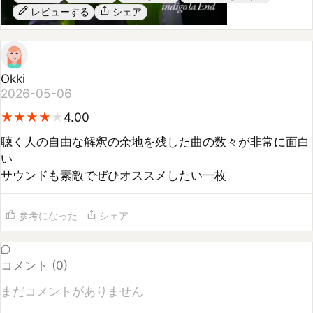
Okki
2026-05-06
★
★
★
★
★
★
★
★
★
4.00
聴く人の自由な解釈の余地を残した曲の数々が非常に面白
い

サウンドも素敵でぜひオススメしたい一枚
参考になった
シェア
コメント (
0
)
まだコメントがありません
コメントするには
ログイン
してください