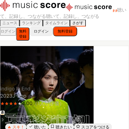
聴い
β
β
て、記録し、つながる
聴いて、記録し、つながる
ニュース
ランキング
タイムライン
さがす
ログイン
無料
ログイン
無料登録
登録
哀愁演劇
indigo la End
2023
J-Pop
4.00
（
1
人が評価）
★
★
★
★
★
★
★
★
★
Amazonで探す
スキ！
聴いた
聴きたい
スコアをつける
🔥
レビューする
シェア