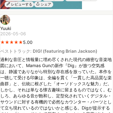
Yuuki
2026-05-06
★
★
★
★
★
★
★
★
★
★
5.00
ベストトラック:
DIG! (featuring Brian Jackson)
過剰な音圧と情報量に埋め尽くされた現代の緻密な音楽地
図において、Mamas Gunの新作『Dig』が放つ空気感
は、静謐でありながら特別な存在感を放っていた。本作を
一聴して受ける印象は、全編を貫く「一貫した高品質な楽
曲群」と、伝統に根ざした「オーソドックスな魅力」だ。
しかし、それは単なる懐古趣味に留まるものではなく。む
しろ、あらゆる音が飽和し、定型化されていくデジタル・
サウンドに対する有機的で必然なカウンター・パーツとし
て立ち現れているのではないかと感じる。Digが提示する
のは、「レコードとして所有すべき」という言葉がピッタ
リなそのサウンド的な普遍性である。また、しっかりと構
築された楽曲群が、なぜ今これほどまでに筆者の耳を捉え