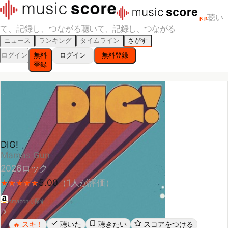
聴い
β
β
て、記録し、つながる
聴いて、記録し、つながる
ニュース
ランキング
タイムライン
さがす
ログイン
無料
ログイン
無料登録
登録
DIG!
Mamas Gun
2026
ロック
5.00
（
1
人が評価）
★
★
★
★
★
★
★
★
★
★
Amazonで探す
スキ！
聴いた
聴きたい
スコアをつける
🔥
レビューする
シェア