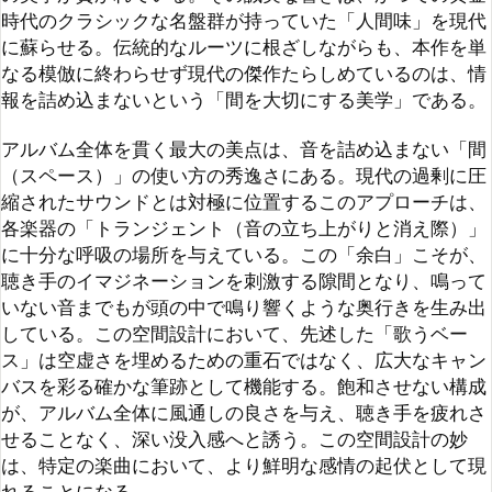
縮されたサウンドとは対極に位置するこのアプローチは、
各楽器の「トランジェント（音の立ち上がりと消え際）」
に十分な呼吸の場所を与えている。この「余白」こそが、
聴き手のイマジネーションを刺激する隙間となり、鳴って
いない音までもが頭の中で鳴り響くような奥行きを生み出
している。この空間設計において、先述した「歌うベー
ス」は空虚さを埋めるための重石ではなく、広大なキャン
バスを彩る確かな筆跡として機能する。飽和させない構成
が、アルバム全体に風通しの良さを与え、聴き手を疲れさ
せることなく、深い没入感へと誘う。この空間設計の妙
は、特定の楽曲において、より鮮明な感情の起伏として現
れることになる。

アルバムのハイライトとして、対照的な二曲を挙げたい。
まずは、アルバム序盤の白眉である「Food for the 
flames」だ。この曲のエンディングで見せる展開は、本作
で最もドラマチックな瞬間のひとつである。それまでの静
謐な空間を切り裂くように踏み込まれるドライブペダル。
そのロングトーンで歌い上げるギターは、抑圧されていた
感情が一気に解放されるようなカタルシスをもたらす。静
寂との対比があるからこそ、その歪みはより一層の熱量を