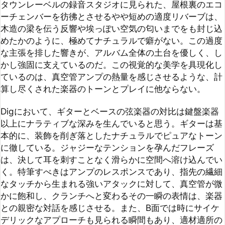
かし強固に支えているのだ。この視覚的な美学を具現化し
ているのは、真空管アンプの熱量を感じさせるような、計
算し尽くされた楽器のトーンとプレイに他ならない。

Digにおいて、ギターとベースの弦楽器の対比は鍵盤楽器
以上にナラティブな深みを生んでいると思う。ギターは基
本的に、装飾を削ぎ落としたナチュラルでピュアなトーン
に徹している。ジャジーなテンションを孕んだフレーズ
は、決して耳を刺すことなく滑らかに空間へ溶け込んでい
く。特筆すべきはアンプのレスポンスであり、指先の繊細
なタッチから生まれる強いアタックに対して、真空管が微
かに飽和し、クランチへと変わるその一瞬の表情は、楽器
との親密な対話を感じさせる。また、B面では時にサイケ
デリックなアプローチも見られる瞬間もあり、適材適所の
アイデアが分断に盛り込まれていると感じる。一方で、ア
ルバムを通して一貫した個性を放つのが、豊かに畝（う
ね）り、歌い上げるベースラインだ。弦と指が擦れるベル
ベットのような摩擦音さえも音楽の一部となり、リスナー
を包み込むような安心感を提供する。このベースの安定感
があるからこそ、本作は何度聴いても飽きることのない、