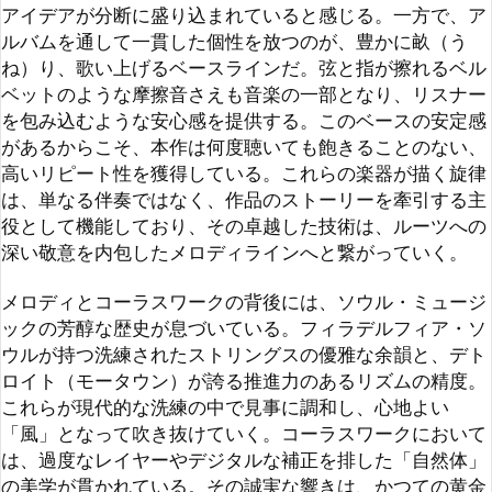
高いリピート性を獲得している。これらの楽器が描く旋律
は、単なる伴奏ではなく、作品のストーリーを牽引する主
役として機能しており、その卓越した技術は、ルーツへの
深い敬意を内包したメロディラインへと繋がっていく。

メロディとコーラスワークの背後には、ソウル・ミュージ
ックの芳醇な歴史が息づいている。フィラデルフィア・ソ
ウルが持つ洗練されたストリングスの優雅な余韻と、デト
ロイト（モータウン）が誇る推進力のあるリズムの精度。
これらが現代的な洗練の中で見事に調和し、心地よい
「風」となって吹き抜けていく。コーラスワークにおいて
は、過度なレイヤーやデジタルな補正を排した「自然体」
の美学が貫かれている。その誠実な響きは、かつての黄金
時代のクラシックな名盤群が持っていた「人間味」を現代
に蘇らせる。伝統的なルーツに根ざしながらも、本作を単
なる模倣に終わらせず現代の傑作たらしめているのは、情
報を詰め込まないという「間を大切にする美学」である。

アルバム全体を貫く最大の美点は、音を詰め込まない「間
（スペース）」の使い方の秀逸さにある。現代の過剰に圧