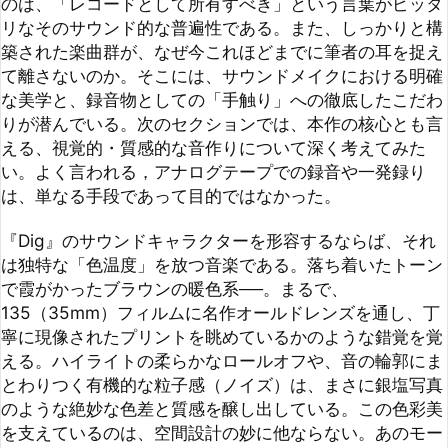
て離さないのか。そこには、サウンドメイクにおける明確
な美学と、録音物としての「手触り」への徹底したこだわ
りが潜んでいる。次のセクションでは、本作の核心とも言
える、視覚的・質感的な音作りについて深く考えてみた
い。よく言われる，アナログテープでの録音や一発録り
は、単なる手段であって目的ではなかった。

『Dig』のサウンドキャラクターを形容するならば、それ
は独特な「色温度」を放つ音楽である。落ち着いたトーン
で霞がかったブラウンの暖色系──。まるで、
135（35mm）フィルムに名作オールドレンズを通し、丁
寧に現像されたプリントを眺めているかのような錯覚を覚
える。ハイライトの柔らかなロールオフや、音の輪郭にま
とわりつく有機的な粒子感（ノイズ）は、まさに銀塩写真
のような絶妙な色差と質感を醸し出している。この色彩美
を支えているのは、空間設計の妙に他ならない。あのモー
タウンレーベルの録音スタジオに見られた、屋根裏のエコ
ーチェンバーを彷彿とさせるやや短めの適度リバーブは、
木造の梁を伝う反響や埃っぽい空気の匂いまでをも封じ込
めたかのように、極めてナチュラルで癖がない。この過度
な主張を排した響きが、アルバム全体の土台を優しく、し