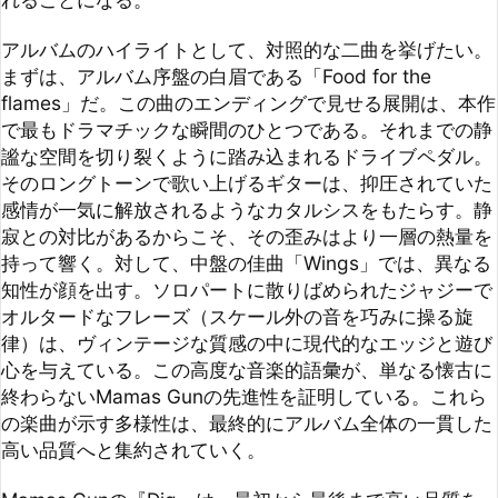
持って響く。対して、中盤の佳曲「Wings」では、異なる
知性が顔を出す。ソロパートに散りばめられたジャジーで
オルタードなフレーズ（スケール外の音を巧みに操る旋
律）は、ヴィンテージな質感の中に現代的なエッジと遊び
心を与えている。この高度な音楽的語彙が、単なる懐古に
終わらないMamas Gunの先進性を証明している。これら
の楽曲が示す多様性は、最終的にアルバム全体の一貫した
高い品質へと集約されていく。

Mamas Gunの『Dig』は、最初から最後まで高い品質を
一切損なうことなく駆け抜ける、稀有な「作品」である。
オーソドックスな曲作りと一貫したサウンドコンセプト
を、これほどまでに高い次元で完遂した事実は、現在の音
楽シーンにおいて特異的と言わざるを得ない。本作は、ス
トリーミングのプレイリストで消費されるための音楽では
なく、レコードとして手元に置き、針を落とすたびに新し
い風景を見せる、所有すべき価値のある一枚だ。このアル
バムが放つ「暖色系の光」は、冷ややかなデジタル世界に
おいて、まるで暖炉（ハース）のような温もりを我々の日
常に投げかける。静寂を愛し、音の粒子に耳を澄ませる者