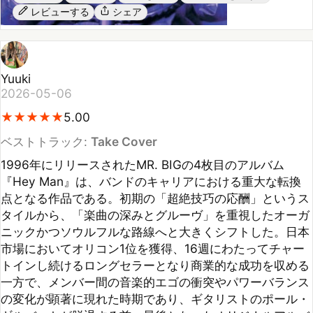
Yuuki
2026-05-06
★
★
★
★
★
★
★
★
★
★
5.00
ベストトラック:
Take Cover
1996年にリリースされたMR. BIGの4枚目のアルバム
『Hey Man』は、バンドのキャリアにおける重大な転換
点となる作品である。初期の「超絶技巧の応酬」というス
タイルから、「楽曲の深みとグルーヴ」を重視したオーガ
ニックかつソウルフルな路線へと大きくシフトした。日本
市場においてオリコン1位を獲得、16週にわたってチャー
トインし続けるロングセラーとなり商業的な成功を収める
一方で、メンバー間の音楽的エゴの衝突やパワーバランス
の変化が顕著に現れた時期であり、ギタリストのポール・
ギルバートが脱退する前、最後となったオリジナルアルバ
ムであることから、黄金時代の集大成として今なおファン
に愛され続けている一枚である。
