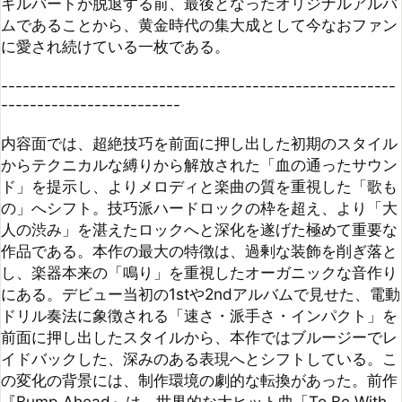
-------------------------------------------------------
-------------------------

内容面では、超絶技巧を前面に押し出した初期のスタイル
からテクニカルな縛りから解放された「血の通ったサウン
ド」を提示し、よりメロディと楽曲の質を重視した「歌も
の」へシフト。技巧派ハードロックの枠を超え、より「大
人の渋み」を湛えたロックへと深化を遂げた極めて重要な
作品である。本作の最大の特徴は、過剰な装飾を削ぎ落と
し、楽器本来の「鳴り」を重視したオーガニックな音作り
にある。デビュー当初の1stや2ndアルバムで見せた、電動
ドリル奏法に象徴される「速さ・派手さ・インパクト」を
前面に押し出したスタイルから、本作ではブルージーでレ
イドバックした、深みのある表現へとシフトしている。こ
の変化の背景には、制作環境の劇的な転換があった。前作
『Bump Ahead』は、世界的な大ヒット曲「To Be With 
You」の影響もあり、レコード会社からの強い商業的プレ
ッシャーの中で制作された。そのため、当時はストリング
スやシンセサイザーを導入し、非常に重厚で緻密に作り込
まれたサウンドを目指さざるを得なかったと思われる。対