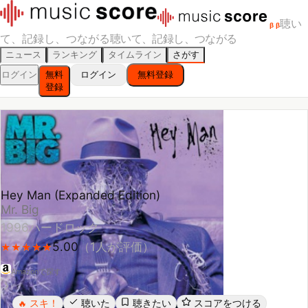
聴い
β
β
て、記録し、つながる
聴いて、記録し、つながる
ニュース
ランキング
タイムライン
さがす
ログイン
無料
ログイン
無料登録
登録
Hey Man (Expanded Edition)
Mr. Big
1996
ハードロック
5.00
（
1
人が評価）
★
★
★
★
★
★
★
★
★
★
Amazonで探す
スキ！
聴いた
聴きたい
スコアをつける
🔥
レビューする
シェア