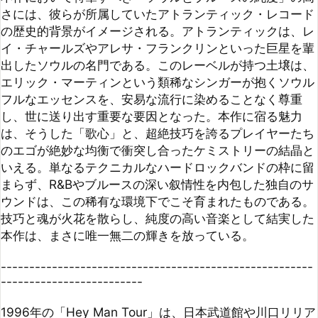
し、世に送り出す重要な要因となった。本作に宿る魅力
は、そうした「歌心」と、超絶技巧を誇るプレイヤーたち
のエゴが絶妙な均衡で衝突し合ったケミストリーの結晶と
いえる。単なるテクニカルなハードロックバンドの枠に留
まらず、R&Bやブルースの深い叙情性を内包した独自のサ
ウンドは、この稀有な環境下でこそ育まれたものである。
技巧と魂が火花を散らし、純度の高い音楽として結実した
本作は、まさに唯一無二の輝きを放っている。

-------------------------------------------------------
-------------------------

1996年の「Hey Man Tour」は、日本武道館や川口リリア
メインホールなどで開催され、アルバムで獲得した新境地
が既存の楽曲をも鮮やかに塗り替えるステージとなった。

特筆すべきは、初期の疾走曲で見せた楽曲の深化である。
「Daddy, Brother, Lover, Little Boy」といった代表曲
も、単なるスピードや鋭さを追求する段階から、腰の据わ
った「グルーヴの太いロックンロール」へと進化を遂げ
た。これは、メンバーがテクニックを誇示するフェーズを