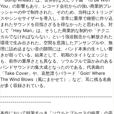
して『Hey Man』は、そうした商業的な制約や「テクニ
カルでなければならない」という強迫観念から解放された
環境で生み出された。空間を意識したアンサンブルや、無
理に詰め込まない音の隙間には、バンド本来の生々しい響
きが宿っている。結果として、初期のタイトなエッジと
も、前作の重厚さとも異なる、ソウルフルで温かみのある
バンドサウンドの集大成となったのである。代表曲の
「Take Cover」や、哀愁漂うバラード「Goin' Where 
The Wind Blows（風にまかせて）」など、耳に残る名曲
が多く収録されている。

-------------------------------------------------------
-------------------------

本作において特筆すべき「ソウルとブルースの純度」の高
さには、彼らが所属していたアトランティック・レコード
の歴史的背景がイメージされる。アトランティックは、レ
イ・チャールズやアレサ・フランクリンといった巨星を輩
出したソウルの名門である。このレーベルが持つ土壌は、
エリック・マーティンという類稀なシンガーが抱くソウル
フルなエッセンスを、安易な流行に染めることなく尊重