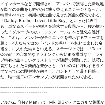
超え、4人ならではの「バンドの鳴り」を純粋に楽しむ余
裕を手に入れた結果といえる。ステージ上では、「Take 
Cover」の印象的なドラミングから始まる構成など、ライ
ブ特有の生々しいケミストリーが随所で躍動した。技巧に
裏打ちされた音楽的な豊かさと、互いの音に呼応するライ
ブならではの即興性が融合し、バンドとして最も円熟し
た、唯一無二のアンサンブルが展開されたのである。

-------------------------------------------------------
-------------------------

アルバム『Hey Man』は、MR. BIGがテクニカルな集団か
ら、より深い音楽性を備えたロックバンドへと昇華した過
程を記録した重要作である。「枯れた味わい」というより
も、ミュージシャンとしての「体温の高さ」が反映された
結果、ソウルフルでブルージーな名演が生まれた。ビリ
ー・シーンの極端に歪んだベースと他のメンバーのオーガ
ニックなトーンがぶつかり合う独特の質感は、この時期の
彼らにしか出せない「特別なマジック」であったと総括で
きる。