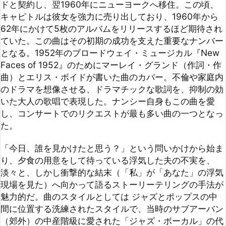
Faces of 1952』のためにマーレイ・グランド（作詞・作
曲）とエリス・ボイドが書いた曲のカバー。不倫や家庭内
のドラマを想像させる、ドラマチックな歌詞を、抑制の効
いた大人の歌唱で表現した。ナンシー自身もこの曲を愛
し、コンサートでのリクエストが最も多い曲の一つとなっ
た。

「今日、誰を見かけたと思う？」という問いかけから始ま
り、夕食の用意をして待っている浮気した夫の不実を、
淡々と、しかし衝撃的な結末（「私」が「あなた」の浮気
現場を見た）へ向かって語るストーリーテリングの手法が
魅力的だ。曲のスタイルとしては ジャズとポップスの中
間に位置する洗練されたスタイルで、当時のサブアーバン
（郊外）の中産階級に愛された「ジャズ・ボーカル」の代
表作と評されている。この曲は、ナンシー・ウィルソンが
単なる歌手ではなく、歌で物語を描き出す「ソング・スタ
イリスト」としての地位を確立する決定的な作品となっ
た。ギターを弾いてるのは「Guess Who I Saw Today」
の印象的なギターを奏でているのは、ギタリストのジャッ
ク・マーシャル（Jack Marshall）である。彼は、この曲