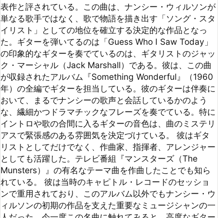
が収録されたアルバム『Something Wonderful』（1960
年）の全編でギターを担当している。彼のギターは伴奏に
おいて、まるでナンシーの歌声と会話しているかのよう
な、繊細かつドラマチックなフレーズを奏でている。特に
イントロや歌の合間に入るギターの音色は、曲のミステリ
アスで緊張感のある雰囲気を決定づけている。 彼はギタ
リストとしてだけでなく、作曲家、指揮者、アレンジャー
としても活躍した。テレビ番組『マンスターズ（The 
Munsters）』の有名なテーマ曲を作曲したことでも知ら
れている。 彼は当時のキャピトル・レコードのセッショ
ンで重用されており、このアルバム以外でもナンシー・ウ
ィルソンの初期の作品を支えた重要なミュージシャンの一
人だった。今一度この名曲に触れてみると、高度なギター
のバッキングの上で歌うナンシーのチャーミングな声がな
んとも魅力的であり、60年以上たった今もその輝きは失
せることなく我々の耳を楽しませてくれている。
参考になった
シェア