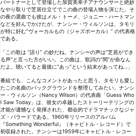
などを好んでかけたが、ナンシー・ウィルソンは、タモリ
が特に好む“ヴォーカルもの（ジャズボーカル）” の代表格
である。

「この歌は “語り” の妙だね。ナンシーの声は“芝居ができ
る声”と言った方がいい。この曲は、歌詞の“間”が命なん
だよ。聴いてると最後に“あっ”という結末があってね…」

番組でも、こんなコメントがあったと思う。タモリも愛し
たこの名曲のバックグラウンドを整理してみたい。ナンシ
ー・ウィルソン（Nancy Wilson）の代表曲「Guess Who 
I Saw Today」は、彼女の卓越したストーリーテリングの
才能が遺憾なく発揮された、都会的でドラマチックなジャ
ズ・バラードである。1960年リリースのアルバム
『Something Wonderful』（キャピトル・レコード）で
初収録された。ナンシーは1959年にキャピトル・レコー
ドと契約し、翌1960年にニューヨークへ移住。この頃、
キャピトルは彼女を強力に売り出しており、1960年から
62年にかけて5枚のアルバムをリリースするほど期待され
ていた。この曲はその初期の成功を支えた重要なナンバー
となる。1952年のブロードウェイ・ミュージカル『New 