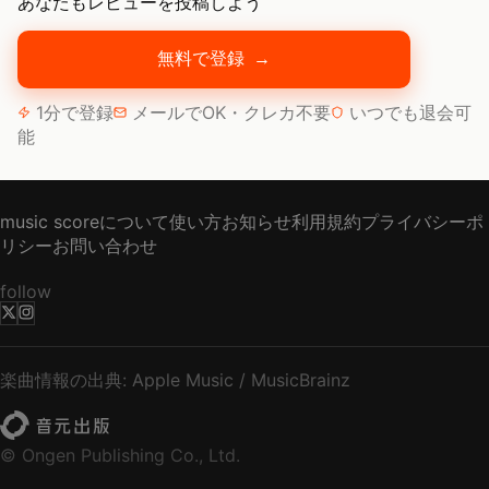
あなたもレビューを投稿しよう
無料で登録
→
1分で登録
メールでOK・クレカ不要
いつでも退会可
能
music scoreについて
使い方
お知らせ
利用規約
プライバシーポ
リシー
お問い合わせ
follow
楽曲情報の出典: Apple Music / MusicBrainz
© Ongen Publishing Co., Ltd.