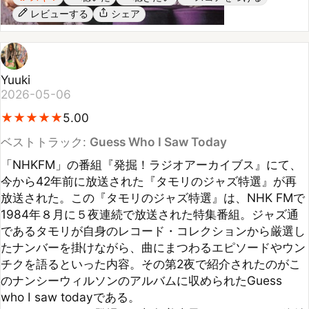
Yuuki
2026-05-06
★
★
★
★
★
★
★
★
★
★
5.00
ベストトラック:
Guess Who I Saw Today
「NHKFM」の番組『発掘！ラジオアーカイブス』にて、
今から42年前に放送された『タモリのジャズ特選』が再
放送された。この『タモリのジャズ特選』は、NHK FMで
1984年８月に５夜連続で放送された特集番組。ジャズ通
であるタモリが自身のレコード・コレクションから厳選し
たナンバーを掛けながら、曲にまつわるエピソードやウン
チクを語るといった内容。その第2夜で紹介されたのがこ
のナンシーウィルソンのアルバムに収められたGuess 
who I saw todayである。

パートナーとして登場した加賀美幸子アナウンサーと絶妙
なやり取りで芝居仕立てでこの曲の登場人物を演じた。そ
の夜の選曲でも彼はメル・トーメ、ジョニー・ハートマン