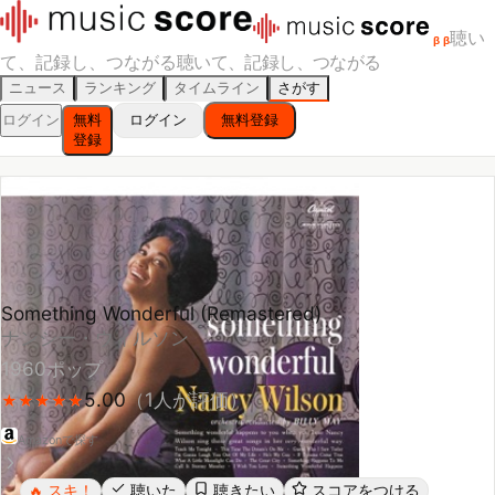
聴い
β
β
て、記録し、つながる
聴いて、記録し、つながる
ニュース
ランキング
タイムライン
さがす
ログイン
無料
ログイン
無料登録
登録
Something Wonderful (Remastered)
ナンシー・ウィルソン
1960
ポップ
5.00
（
1
人が評価）
★
★
★
★
★
★
★
★
★
★
Amazonで探す
スキ！
聴いた
聴きたい
スコアをつける
🔥
レビューする
シェア