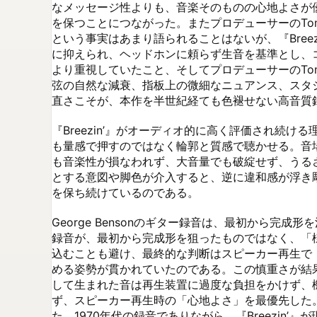
なメッセージ性よりも、音楽そのものの心地よさが
を保つことにつながった。またプロデューサーのTom
という事実はあまり語られることはないが、『Bree
に抑えられ、ヘッドホンに頼らず生音を基準とし、コン
より重視していたこと、そしてプロデューサーのTo
弦の自然な減衰、指板上の微細なニュアンス、スタ
直さこそが、本作を半世紀経ても色褪せない高音質録
『Breezin’』がオーディオ的に高く評価され
も量感で押すのではなく輪郭と質感で聴かせる。音
も音楽性が損なわれず、大音量でも破綻せず、うる
とする意図や脚色が介入すると、逆に違和感が浮き彫
を保ち続けているのである。

George Bensonのギター録音は、最初から完成
録音が、最初から完成形を狙ったものではなく、「
込むことも避け、最終的な判断はスピーカー再生で
める姿勢が貫かれていたのである。この慎重さが結
して生まれた音は再生装置に過度な負担をかけず、
ず、スピーカー再生時の「心地よさ」を最優先した
た。1970年代の録音でありながら、『Breezi