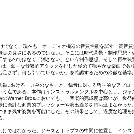
だけでなく、現在も、オーディオ機器の音質性能を試す「高音
録音の良さにあるのではない。そこには時代背景・制作思想・
工するのではなく「消さない」という制作思想、そして再生装
in’」は、派手な音響的アタックを排した極めて穏やかな楽曲で
も足さず、何も引いていないか」を確認するための冷徹な基準点
作現場における「力みのなさ」と、録音に対する哲学的なアプローチ
いう点である。本作はインストゥルメンタルを中心とし、ジャ
Warner Bros.においても、「音楽的完成度は高いが、
場に余計な商業的プレッシャーや演出過多を持ち込まなかった。
のまま残す姿勢を可能にした。その結果として、過度な処理を
。

わけではなかった。ジャズとポップスの中間に位置し、インス