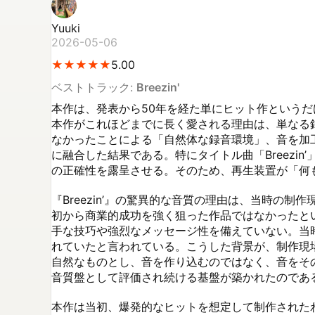
Yuuki
2026-05-06
★
★
★
★
★
★
★
★
★
★
5.00
ベストトラック:
Breezin'
本作は、発表から50年を経た単にヒット作という
本作がこれほどまでに長く愛される理由は、単なる
なかったことによる「自然体な録音環境」、音を加
に融合した結果である。特にタイトル曲「Breez
の正確性を露呈させる。そのため、再生装置が「何
『Breezin’』の驚異的な音質の理由は、当時の制
初から商業的成功を強く狙った作品ではなかったと
手な技巧や強烈なメッセージ性を備えていない。当時の
れていたと言われている。こうした背景が、制作現
自然なものとし、音を作り込むのではなく、音をそ
音質盤として評価され続ける基盤が築かれたのである
本作は当初、爆発的なヒットを想定して制作された