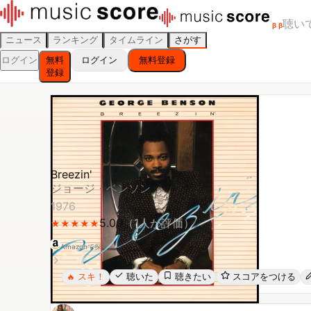
聴い
β
β
ニュース
ランキング
タイムライン
さがす
ログイン
無料
ログイン
無料登録
登録
Breezin'
ジョージ・ベンソン
1976
5.00
（
1
人が評価）
★
★
★
★
★
★
★
★
★
★
Amazonで探す
スキ！
聴いた
聴きたい
スコアをつける
🔥