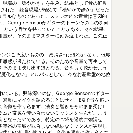
、現場の「穏やかさ」を生み、結果として音の鮮度
が採用された。録音現場が極めて「穏やかで静か」だった
ナチュラルなものであった。スタジオ内の音量は意図的
orge Bensonがギターのトーンそのものを何
ない」という哲学を持っていたことがある。その結果、
報量が、そのままマスターに刻み込まれた。この正
クレンジこそ広いものの、誇張された起伏はなく、低域
距離感が保たれている。そのため小音量で再生して
をそのまま映し出す鏡となる。音を良く聴かせよう
も誤魔化せない」アルバムとして、今なお基準盤の地位
いる。興味深いのは、George Bensonのギター
。過度にマイクを詰めることはせず、EQで音を追い
で音像を作り込まず、演奏と響きをそのまま受け止
ラムと帯域を奪い合わないミックスを生んだ。こう
音となったのである。特定の帯域を過度に強調せ
各楽器の帯域が競合しない絶妙なミックスが実現し
で極端なEQ処理が施されず、音像を過度に作り込んで