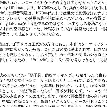
優先された。レコード会社からの過度な圧力がなかったことが
my LiPumaにより、1970年代としては異例な録音手法
zin’』の録音環境は、1970年代としては極めて異例なほど
プレッサーの使用も最小限に留められている。その背景には、Ge
mmy LiPumaが「音を作るのではなく、不要なものを消さ
ジオ内の空気感といった、圧縮されていない音楽だけが持つ情
音として成立させているのである。

続ける理由は、派手さとは正反対の方向にある。本作はダイナミッ
場は横に広がりながらも、奥行きは過度に演出されず、自然な
ささを感じさせない。この性質が、再生機器の制御力や素直さ
りになるため、『Breezin’』は「良い音で鳴らそうとして
形を決め打ちしない「様子見」的なマイキングから始まったと言われて
様子見的なマイキング」から始まったと言われている点である
「気持ちいいかどうか」を基準に行われた。つまり、録音段階
果として、中域が過密にならず、高域が刺さらず、ベースやド
機器の素直さをそのまま映し出す、極めて再生親和性の高い録
。中域が過密にならず、高域も刺さらない。ベースやドラムと
n’』が現在も高音質盤として評価され続けている理由は、制作段階