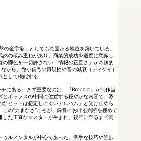
質盤の金字塔」としても確固たる地位を築いている。
偶然の積み重ねがあり、商業的成功を過度に意識し
置の脚色を一切許さない「情報の正直さ」が奇跡的
ありながら、微小信号の再現性や音の減衰（ディケイ）
として機能する

にある。まず重要なのは、『Breezin’』が制作当
ズとポップスの中間に位置する穏やかな内容で、派
爆発的なヒットは想定しにくいアルバム」と受け止めら
この“力まなさ”こそが、録音における判断を極めて
排した正直なマスターが生まれ、後年に至るまで高
トゥルメンタルが中心であった。派手な技巧や強烈