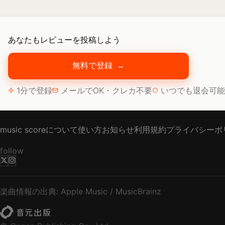
あなたもレビューを投稿しよう
無料で登録
→
1分で登録
メールでOK・クレカ不要
いつでも退会可能
music scoreについて
使い方
お知らせ
利用規約
プライバシーポ
follow
楽曲情報の出典: Apple Music / MusicBrainz