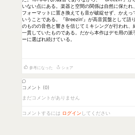
いない点にある。楽器と空間の関係は自然に保たれ、
フォーマットに置き換えても音が破綻せず、かえっ
いうことである。『Breezin’』が高音質盤とし
のものの音色と響きを信じてミキシングが行われ、
一貫していたものである。だから本作はデモ用の派
ーに選ばれ続けている。

参考になった
シェア
コメント (
0
)
まだコメントがありません
コメントするには
ログイン
してください