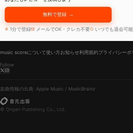
無料で登録
→
1分で登録
メールでOK・クレカ不要
いつでも退会可能
music scoreについて
使い方
お知らせ
利用規約
プライバシーポ
follow
楽曲情報の出典: Apple Music / MusicBrainz
© Ongen Publishing Co., Ltd.