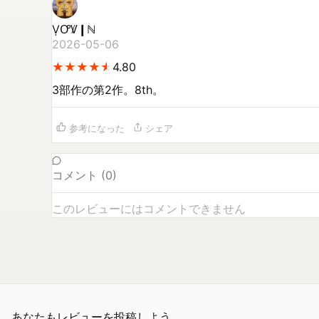
ṾꝌꝞ❙ℕ
2026-05-06
★
★
★
★
★
★
★
★
★
★
4.80
3部作の第2作。8th。
参考になった
シェア
コメント (
0
)
このレビューにはコメントできません
あなたもレビューを投稿しよう