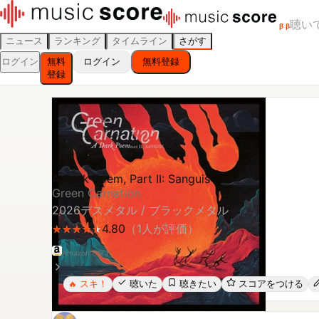
聴い
β
β
ニュース
ランキング
タイムライン
さがす
ログイン
無料
ログイン
無料登録
登録
A Dark Poem, Part II: Sanguis
Green Carnation
2026
デスメタル / ブラックメタル
4.80
（
1
人が評価）
★
★
★
★
★
★
★
★
★
★
Amazonで探す
スキ！
聴いた
聴きたい
スコアをつける
🔥