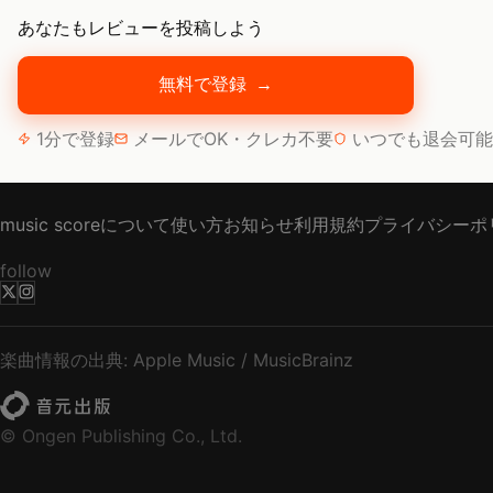
あなたもレビューを投稿しよう
無料で登録
→
1分で登録
メールでOK・クレカ不要
いつでも退会可能
music scoreについて
使い方
お知らせ
利用規約
プライバシーポ
follow
楽曲情報の出典: Apple Music / MusicBrainz
© Ongen Publishing Co., Ltd.