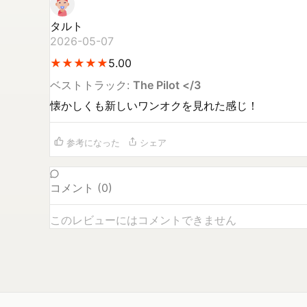
タルト
2026-05-07
★
★
★
★
★
★
★
★
★
★
5.00
ベストトラック:
The Pilot </3
懐かしくも新しいワンオクを見れた感じ！
参考になった
シェア
コメント (
0
)
このレビューにはコメントできません