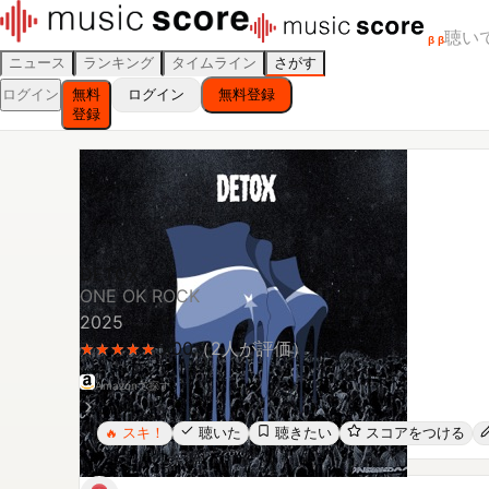
聴い
β
β
ニュース
ランキング
タイムライン
さがす
ログイン
無料
ログイン
無料登録
登録
DETOX
ONE OK ROCK
2025
5.00
（
2
人が評価）
★
★
★
★
★
★
★
★
★
★
Amazonで探す
スキ！
聴いた
聴きたい
スコアをつける
🔥